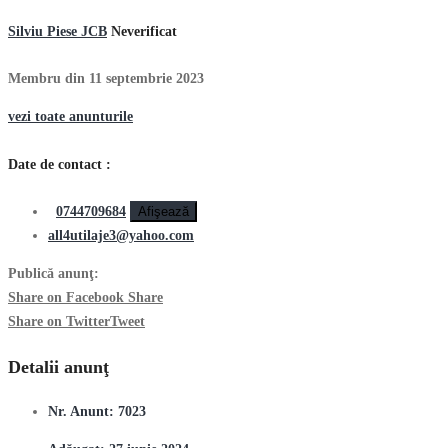
Silviu Piese JCB
Neverificat
Membru din 11 septembrie 2023
vezi toate anunturile
Date de contact :
0744709684
Afişează
all4utilaje3@yahoo.com
Publică anunţ:
Share on Facebook
Share
Share on Twitter
Tweet
Detalii anunţ
Nr. Anunt:
7023