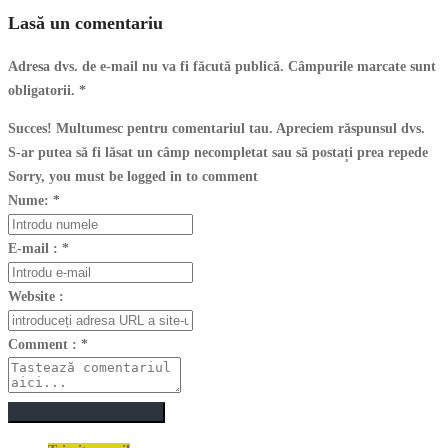
Lasă un comentariu
Adresa dvs. de e-mail nu va fi făcută publică. Câmpurile marcate sunt
obligatorii.
*
Succes! Multumesc pentru comentariul tau. Apreciem răspunsul dvs.
S-ar putea să fi lăsat un câmp necompletat sau să postați prea repede
Sorry, you must be logged in to comment
Nume:
*
E-mail :
*
Website :
Comment :
*
Postează un comentariu