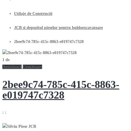
Utilaje de Constructii
JCB si depozitul pieselor pentru buldoexcavatoare
2bee9c74-785c-415c-8863-e019747c7328
1
de
Anterioară
Următoare
2bee9c74-785c-415c-8863-
e019747c7328
:
: