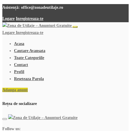
Asistență:
office@zonadeutilaje.ro
Logare
Inregistreaza-te
Logare
Inregistreaza-te
Acasa
Cautare Avansata
Toate Categoriile
Contact
Profil
Reseteaza Parola
Adauga anunt
Rețea de socializare
Follow us: