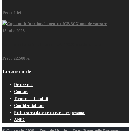
Pret :
1 lei
15 iulie 2026
Cupa multifunctionala pentru JCB 3CX nou de vanzare
Pret :
22,500 lei
Linkuri utile
Despre noi
Contact
Termeni si Conditii
Confidentialitate
Prelucrarea datelor cu caracter personal
ANPC
© Copyright 2026 | Zona de Utilaje | Toate Drepturile Rezervate |