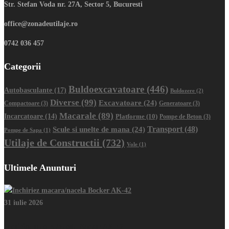
Str. Stefan Voda nr. 27A, Sector 5, Bucuresti
office@zonadeutilaje.ro
0742 036 457
Categorii
Buldoexcavatoare
(446)
Autobasculante
(17)
Buldozere
(2)
Diverse
(99)
Excavatoare
(24)
Compactoare
(3)
Generatoare
(3)
Macarale
(89)
Incarcatoare
(14)
Platforme
(10)
Pompe de Beton
(3)
Transport
(48)
Scule si unelte de mana
(24)
Pompe de Sapa
(1)
Utilaje de Constructii
(732)
Vole
(1)
Ultimele Anunturi
31 iulie 2026
Inchiriez macara/nacela Bocker AK-42