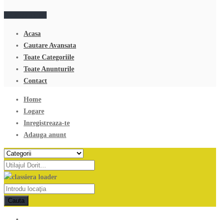
Adauga anunt
Acasa
Cautare Avansata
Toate Categoriile
Toate Anunturile
Contact
Home
Logare
Inregistreaza-te
Adauga anunt
Cauta