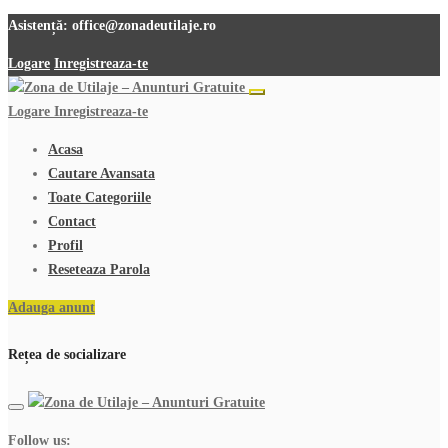
Asistență:
office@zonadeutilaje.ro
Logare
Inregistreaza-te
Logare
Inregistreaza-te
Acasa
Cautare Avansata
Toate Categoriile
Contact
Profil
Reseteaza Parola
Adauga anunt
Rețea de socializare
Follow us: