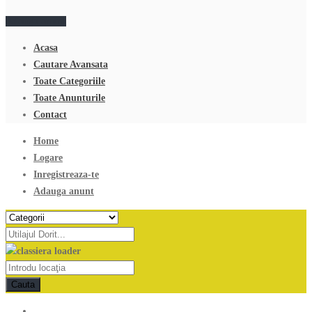
Adauga anunt
Acasa
Cautare Avansata
Toate Categoriile
Toate Anunturile
Contact
Home
Logare
Inregistreaza-te
Adauga anunt
Cauta