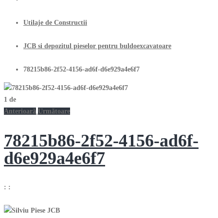
Utilaje de Constructii
JCB si depozitul pieselor pentru buldoexcavatoare
78215b86-2f52-4156-ad6f-d6e929a4e6f7
1
de
Anterioară
Următoare
78215b86-2f52-4156-ad6f-
d6e929a4e6f7
:
: