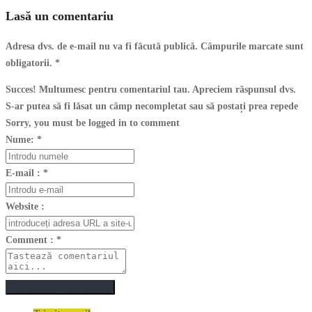
Lasă un comentariu
Adresa dvs. de e-mail nu va fi făcută publică. Câmpurile marcate sunt
obligatorii.
*
Succes! Multumesc pentru comentariul tau. Apreciem răspunsul dvs.
S-ar putea să fi lăsat un câmp necompletat sau să postați prea repede
Sorry, you must be logged in to comment
Nume:
*
E-mail :
*
Website :
Comment :
*
Postează un comentariu