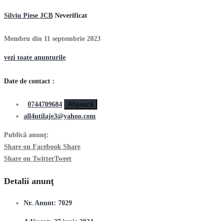
Silviu Piese JCB
Neverificat
Membru din 11 septembrie 2023
vezi toate anunturile
Date de contact :
0744709684
Afişează
all4utilaje3@yahoo.com
Publică anunţ:
Share on Facebook
Share
Share on Twitter
Tweet
Detalii anunţ
Nr. Anunt:
7029