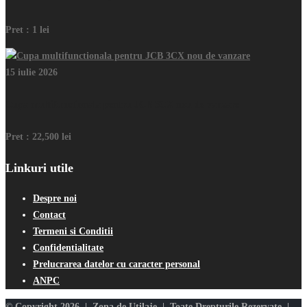
Pret :
1 lei
15 iulie 2026
Cupa multifunctionala pentru JCB 3CX nou de vanzare
Pret :
22,500 lei
Linkuri utile
Despre noi
Contact
Termeni si Conditii
Confidentialitate
Prelucrarea datelor cu caracter personal
ANPC
© Copyright 2026 | Zona de Utilaje | Toate Drepturile Rezervate |