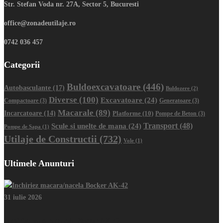
Str. Stefan Voda nr. 27A, Sector 5, Bucuresti
office@zonadeutilaje.ro
0742 036 457
Categorii
Buldoexcavatoare
(446)
Autobasculante
(17)
Buldozere
(2)
Diverse
(100)
Excavatoare
(24)
Compactoare
(3)
Generatoare
(3)
Macarale
(89)
Incarcatoare
(14)
Platforme
(10)
Pompe de Beton
(3)
Transport
(48)
Scule si unelte de mana
(24)
Pompe de Sapa
(1)
Utilaje de Constructii
(732)
Vole
(1)
Ultimele Anunturi
31 iulie 2026
Inchiriez macara/nacela Bocker AK-42