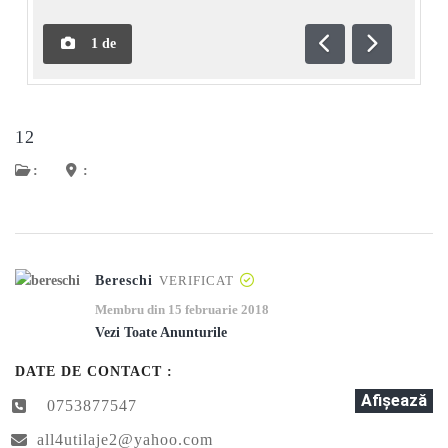
1
de
Anterioară
Următoar
12
:
:
Bereschi
VERIFICAT
Membru din 15 februarie 2018
Vezi Toate Anunturile
DATE DE CONTACT :
Afişează
0753877547
all4utilaje2@yahoo.com