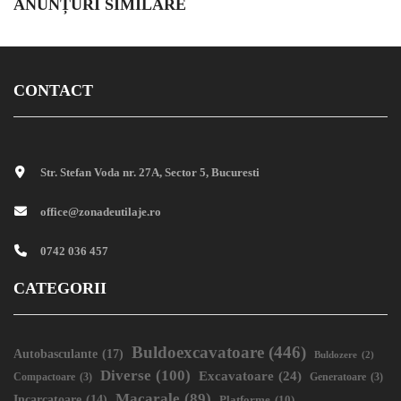
ANUNȚURI SIMILARE
CONTACT
Str. Stefan Voda nr. 27A, Sector 5, Bucuresti
office@zonadeutilaje.ro
0742 036 457
CATEGORII
Buldoexcavatoare
(446)
Autobasculante
(17)
Buldozere
(2)
Diverse
(100)
Excavatoare
(24)
Compactoare
(3)
Generatoare
(3)
Macarale
(89)
Incarcatoare
(14)
Platforme
(10)