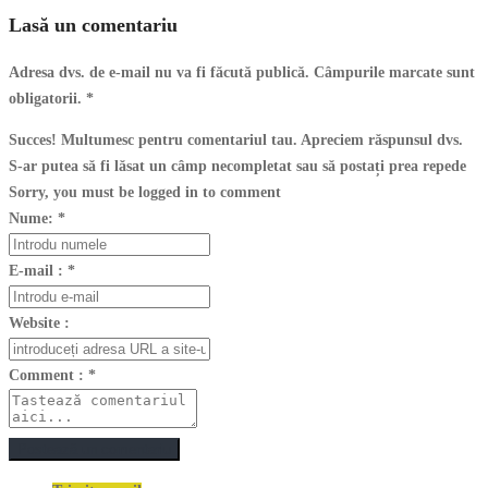
Lasă un comentariu
Adresa dvs. de e-mail nu va fi făcută publică. Câmpurile marcate sunt
obligatorii.
*
Succes! Multumesc pentru comentariul tau. Apreciem răspunsul dvs.
S-ar putea să fi lăsat un câmp necompletat sau să postați prea repede
Sorry, you must be logged in to comment
Nume:
*
E-mail :
*
Website :
Comment :
*
Postează un comentariu