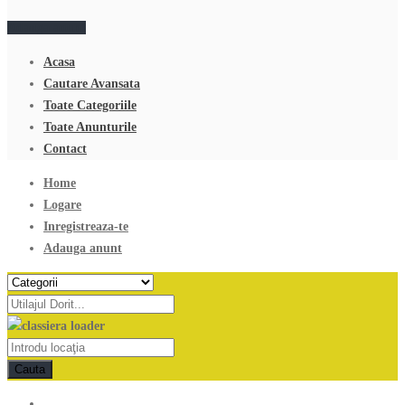
Adauga anunt
Acasa
Cautare Avansata
Toate Categoriile
Toate Anunturile
Contact
Home
Logare
Inregistreaza-te
Adauga anunt
Cauta