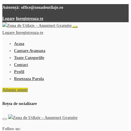
Asistență:
office@zonadeutilaje.ro
Logare
Inregistreaza-te
Logare
Inregistreaza-te
Acasa
Cautare Avansata
Toate Categoriile
Contact
Profil
Reseteaza Parola
Adauga anunt
Rețea de socializare
Follow us: