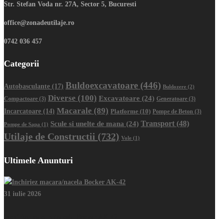
Str. Stefan Voda nr. 27A, Sector 5, Bucuresti
office@zonadeutilaje.ro
0742 036 457
Categorii
Buldoexcavatoare
(446)
Autobasculante
(17)
Buldozere
(2)
Diverse
(100)
Excavatoare
(24)
Compactoare
(3)
Generatoare
(3)
Macarale
(89)
Incarcatoare
(14)
Platforme
(10)
Pompe de Beton
(3)
Transport
(48)
Scule si unelte de mana
(24)
Pompe de Sapa
(1)
Utilaje de Constructii
(732)
Vole
(1)
Ultimele Anunturi
31 iulie 2026
Inchiriez macara/nacela Bocker AK-42