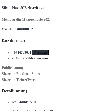
Silviu Piese JCB
Neverificat
Membru din 11 septembrie 2023
vezi toate anunturile
Date de contact :
0744709684
Afişează
all4utilaje3@yahoo.com
Publică anunţ:
Share on Facebook
Share
Share on Twitter
Tweet
Detalii anunţ
Nr. Anunt:
7290