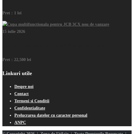
Pret :
1 lei
15 iulie 2026
Cupa multifunctionala pentru JCB 3CX nou de vanzare
Pret :
22,500 lei
Linkuri utile
Despre noi
Contact
Termeni si Conditii
Confidentialitate
Prelucrarea datelor cu caracter personal
ANPC
© Copyright 2026 | Zona de Utilaje | Toate Drepturile Rezervate |