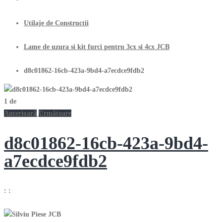
Utilaje de Constructii
Lame de uzura si kit furci pentru 3cx si 4cx JCB
d8c01862-16cb-423a-9bd4-a7ecdce9fdb2
1
de
Anterioară
Următoare
d8c01862-16cb-423a-9bd4-
a7ecdce9fdb2
:
: