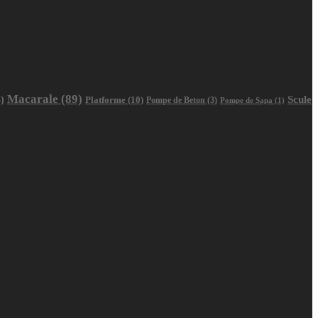
Macarale
(89)
Scule
)
Platforme
(10)
Pompe de Beton
(3)
Pompe de Sapa
(1)