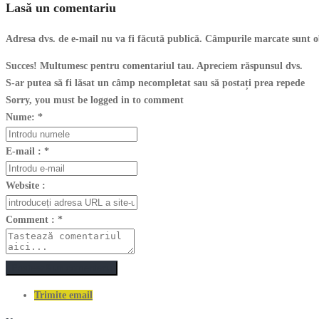
Lasă un comentariu
Adresa dvs. de e-mail nu va fi făcută publică. Câmpurile marcate sunt o
Succes! Multumesc pentru comentariul tau. Apreciem răspunsul dvs.
S-ar putea să fi lăsat un câmp necompletat sau să postați prea repede
Sorry, you must be logged in to comment
Nume:
*
E-mail :
*
Website :
Comment :
*
Postează un comentariu
Trimite email