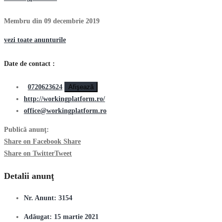
Membru din 09 decembrie 2019
vezi toate anunturile
Date de contact :
0720623624
Afişează
http://workingplatform.ro/
office@workingplatform.ro
Publică anunţ:
Share on Facebook
Share
Share on Twitter
Tweet
Detalii anunţ
Nr. Anunt:
3154
Adăugat:
15 martie 2021