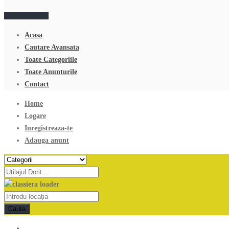
Adauga anunt
Acasa
Cautare Avansata
Toate Categoriile
Toate Anunturile
Contact
Home
Logare
Inregistreaza-te
Adauga anunt
Cauta