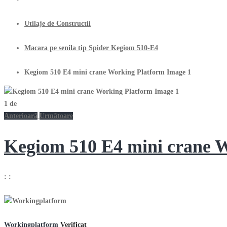
Utilaje de Constructii
Macara pe senila tip Spider Kegiom 510-E4
Kegiom 510 E4 mini crane Working Platform Image 1
1
de
Anterioară
Următoare
Kegiom 510 E4 mini crane 
:
:
Workingplatform
Verificat