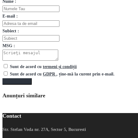
Nume :
E-mail :
Subiect :
MSG :
Sunt de acord cu
termeni și condiții
Sunt de acord cu
GDPR
, ține-mă la curent prin e-mail.
Trimite mesaj
Anunțuri similare
Contact
Str. Stefan Voda nr. 27A, Sector 5, Bucuresti