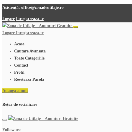
Asistență:
office@zonadeutilaje.ro
Logare
Inregistreaza-te
Logare
Inregistreaza-te
Acasa
Cautare Avansata
Toate Categoriile
Contact
Profil
Reseteaza Parola
Adauga anunt
Rețea de socializare
Follow us: