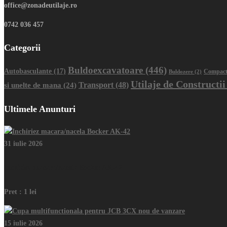
office@zonadeutilaje.ro
0742 036 457
Categorii
Buldoexcavatoare
(446)
Autobasculante
(17)
Buldozere
(2)
Compact
Utilaje de Constructii
Transport
(48)
si unelte de mana
(24)
Ultimele Anunturi
31 iulie 2026
Inchiriez macara/nacela Bocker AK-42
Pret :
1 lei
15 iulie 2026