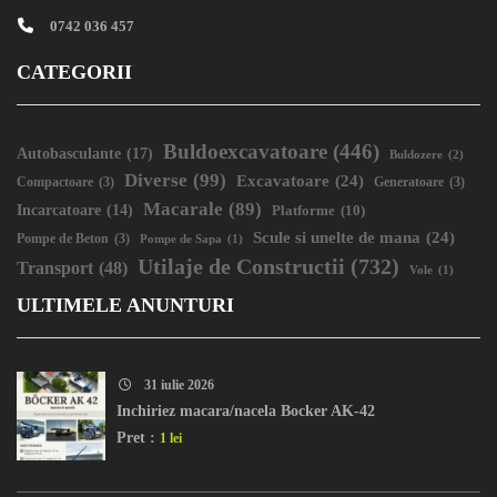
0742 036 457
CATEGORII
Buldoexcavatoare
(446)
Autobasculante
(17)
Buldozere
(2)
Diverse
(99)
Excavatoare
(24)
Compactoare
(3)
Generatoare
(3)
Macarale
(89)
Incarcatoare
(14)
Platforme
(10)
Scule si unelte de mana
(24)
Pompe de Beton
(3)
Pompe de Sapa
(1)
Utilaje de Constructii
(732)
Transport
(48)
Vole
(1)
ULTIMELE ANUNTURI
31 iulie 2026
Inchiriez macara/nacela Bocker AK-42
Pret :
1 lei