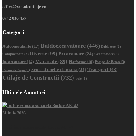
office@zonadeutilaje.ro
0742 036 457
Categorii
Buldoexcavatoare
(446)
Autobasculante
(17)
Buldozere
(2)
Diverse
(99)
Excavatoare
(24)
Compactoare
(3)
Generatoare
(3)
Macarale
(89)
Incarcatoare
(14)
Platforme
(10)
Pompe de Beton
(3)
Transport
(48)
Scule si unelte de mana
(24)
Pompe de Sapa
(1)
Utilaje de Constructii
(732)
Vole
(1)
Ultimele Anunturi
31 iulie 2026
Inchiriez macara/nacela Bocker AK-42