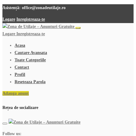
Asistență:
office@zonadeutilaje.ro
Logare
Inregistreaza-te
Logare
Inregistreaza-te
Acasa
Cautare Avansata
Toate Categoriile
Contact
Profil
Reseteaza Parola
Adauga anunt
Rețea de socializare
Follow us: