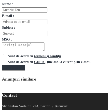
Nume :
E-mail :
Subiect :
MSG :
Sunt de acord cu
termeni și condiții
Sunt de acord cu
GDPR
, ține-mă la curent prin e-mail.
Trimite mesaj
Anunțuri similare
Contact
Str. Stefan Voda nr. 27A, Sector 5, Bucuresti