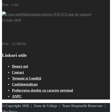
Pret :
1 lei
15 iulie 2026
Cupa multifunctionala pentru JCB 3CX nou de vanzare
Pret :
22,500 lei
Linkuri utile
Despre noi
Contact
Termeni si Conditii
Confidentialitate
Prelucrarea datelor cu caracter personal
ANPC
© Copyright 2026 | Zona de Utilaje | Toate Drepturile Rezervate |
The Ninja