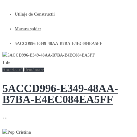
Utilaje de Constructii
Macara spider
5ACCD996-E349-48AA-B7BA-E4EC084EA5FF
1
de
Anterioară
Următoare
5ACCD996-E349-48AA-
B7BA-E4EC084EA5FF
:
: