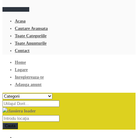
Adauga anunt
Acasa
Cautare Avansata
Toate Categoriile
Toate Anunturile
Contact
Home
Logare
Inregistreaza-te
Adauga anunt
Cauta