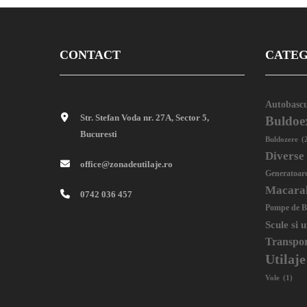
CONTACT
CATEG
Autobascu
Str. Stefan Voda nr. 27A, Sector 5,
Buldoe
Bucuresti
Buldozere
(
Diverse
office@zonadeutilaje.ro
Generatoar
Macara
0742 036 457
Pompe de B
Scule si 
Transpo
Utilaje
Vole
(1)