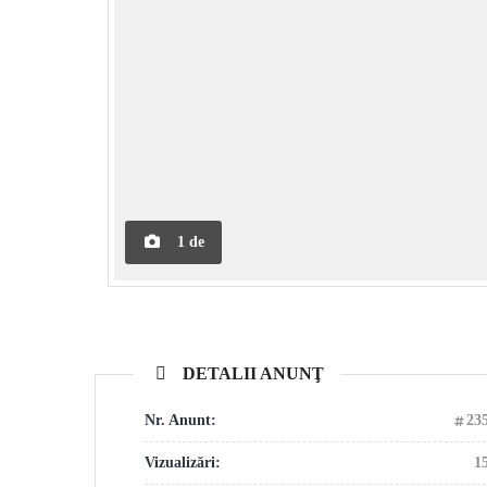
1
de
DETALII ANUNŢ
Nr. Anunt:
23
Vizualizări:
1