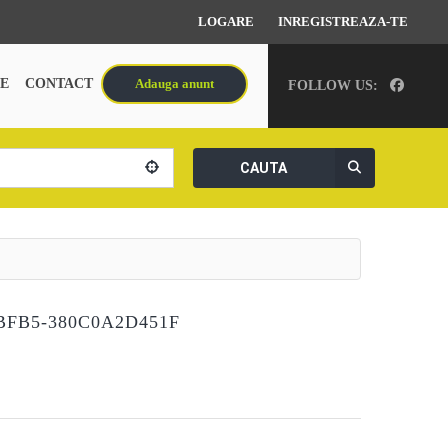
LOGARE
INREGISTREAZA-TE
E
CONTACT
Adauga anunt
FOLLOW US:
CAUTA
BFB5-380C0A2D451F