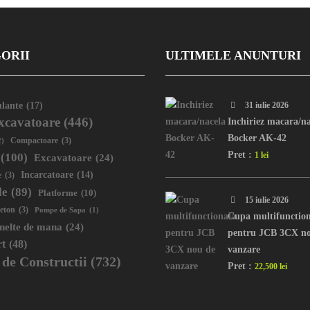
ORII
ULTIMELE ANUNTURI
lante
(17)
31 iulie 2026
xcavatoare
(446)
Inchiriez macara/na
Bocker AK-42
2)
Compactoare
(3)
Pret :
1 lei
(100)
Excavatoare
(24)
Incarcatoare
(14)
e
(3)
le
(89)
Platforme
(10)
15 iulie 2026
eton
(3)
Pompe de Sapa
(1)
Cupa multifunctio
unelte de mana
(24)
pentru JCB 3CX no
rt
(48)
vanzare
 de Constructii
(732)
Pret :
22,500 lei