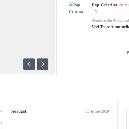
Pop Cristina
NEV
Membru din 01 octomb
Vezi Toate Anunturil
Anterioară
Următoare
54
Adăugat:
17 iunie 2020
57