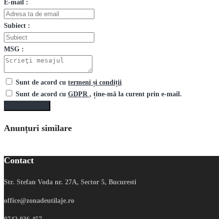
E-mail :
Subiect :
MSG :
Sunt de acord cu
termeni și condiții
Sunt de acord cu
GDPR
, ține-mă la curent prin e-mail.
Trimite mesaj
Anunțuri similare
Contact
Str. Stefan Voda nr. 27A, Sector 5, Bucuresti
office@zonadeutilaje.ro