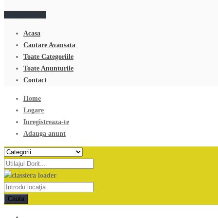
Adauga anunt
Acasa
Cautare Avansata
Toate Categoriile
Toate Anunturile
Contact
Home
Logare
Inregistreaza-te
Adauga anunt
Cauta