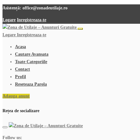
Asistență:
office@zonadeutilaje.ro
Logare
Inregistreaza-te
Logare
Inregistreaza-te
Acasa
Cautare Avansata
Toate Categoriile
Contact
Profil
Reseteaza Parola
Adauga anunt
Rețea de socializare
Follow us: