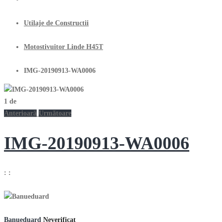
Utilaje de Constructii
Motostivuitor Linde H45T
IMG-20190913-WA0006
1
de
Anterioară
Următoare
IMG-20190913-WA0006
:
:
Banueduard
Neverificat