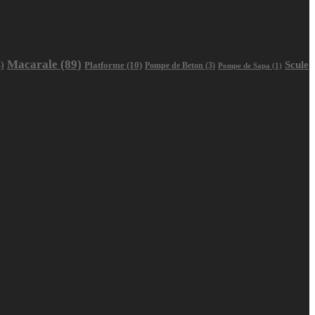
Macarale
(89)
Scule
)
Platforme
(10)
Pompe de Beton
(3)
Pompe de Sapa
(1)