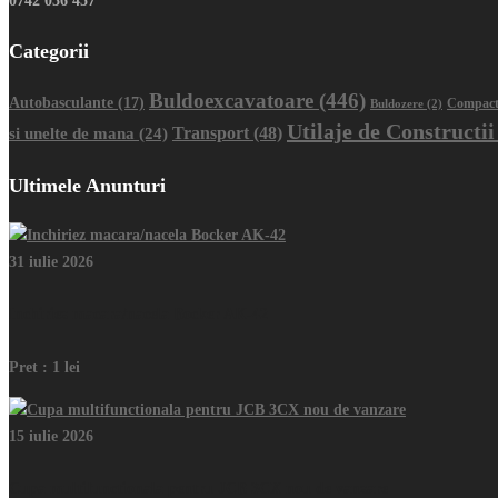
0742 036 457
Categorii
Buldoexcavatoare
(446)
Autobasculante
(17)
Buldozere
(2)
Compact
Utilaje de Constructii
Transport
(48)
si unelte de mana
(24)
Ultimele Anunturi
31 iulie 2026
Inchiriez macara/nacela Bocker AK-42
Pret :
1 lei
15 iulie 2026
Cupa multifunctionala pentru JCB 3CX nou de vanzare