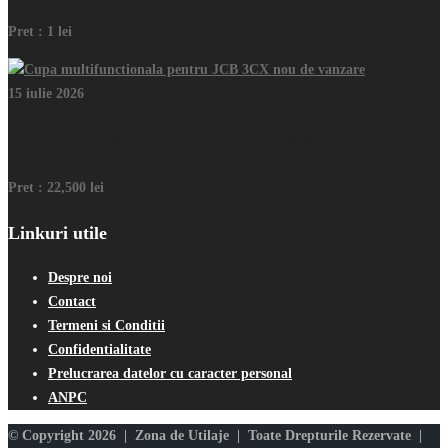
Pret :
1 lei
15 iulie 2026
Cupa multifunctionala pentru JCB 3CX nou de vanzare
Pret :
22,500 lei
Linkuri utile
Despre noi
Contact
Termeni si Conditii
Confidentialitate
Prelucrarea datelor cu caracter personal
ANPC
© Copyright 2026 | Zona de Utilaje | Toate Drepturile Rezervate |