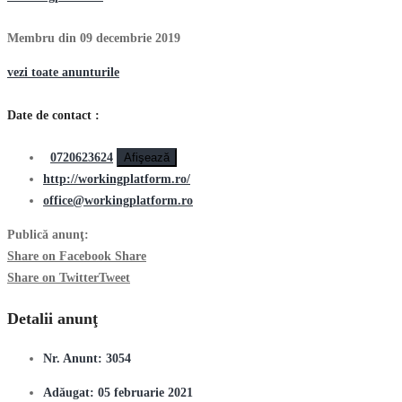
Membru din 09 decembrie 2019
vezi toate anunturile
Date de contact :
0720623624
Afişează
http://workingplatform.ro/
office@workingplatform.ro
Publică anunţ:
Share on Facebook
Share
Share on Twitter
Tweet
Detalii anunţ
Nr. Anunt:
3054
Adăugat:
05 februarie 2021