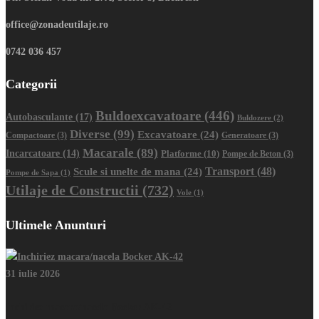
office@zonadeutilaje.ro
0742 036 457
Categorii
Buldoexcavatoare
(446)
Autobasculante
(17)
Buldozere
(2)
Diverse
(99)
Excavatoare
(24)
Compactoare
(3)
Generatoare
(3)
Macarale
(89)
Incarcatoare
(14)
Platforme
(10)
Pompe de Beton
(3)
Transport
(48)
Scule si unelte de mana
(24)
Pompe de Sapa
(1)
Utilaje de Constructii
(732)
Vole
(1)
Ultimele Anunturi
31 iulie 2026
Inchiriez macara/nacela Bocker AK-42