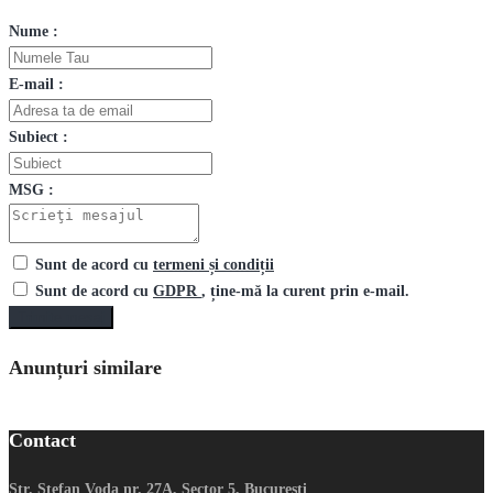
Nume :
E-mail :
Subiect :
MSG :
Sunt de acord cu
termeni și condiții
Sunt de acord cu
GDPR
, ține-mă la curent prin e-mail.
Trimite mesaj
Anunțuri similare
Contact
Str. Stefan Voda nr. 27A, Sector 5, Bucuresti