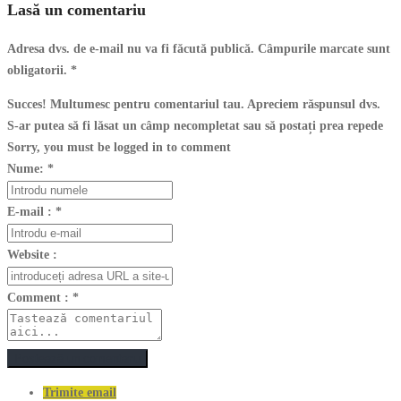
Lasă un comentariu
Adresa dvs. de e-mail nu va fi făcută publică. Câmpurile marcate sunt
obligatorii.
*
Succes! Multumesc pentru comentariul tau. Apreciem răspunsul dvs.
S-ar putea să fi lăsat un câmp necompletat sau să postați prea repede
Sorry, you must be logged in to comment
Nume:
*
E-mail :
*
Website :
Comment :
*
Postează un comentariu
Trimite email