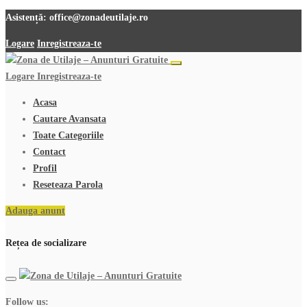
Asistență:
office@zonadeutilaje.ro
Logare
Inregistreaza-te
Logare
Inregistreaza-te
Acasa
Cautare Avansata
Toate Categoriile
Contact
Profil
Reseteaza Parola
Adauga anunt
Rețea de socializare
Follow us: