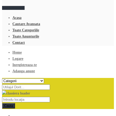
Adauga anunt
Acasa
Cautare Avansata
Toate Categoriile
Toate Anunturile
Contact
Home
Logare
Inregistreaza-te
Adauga anunt
Cauta