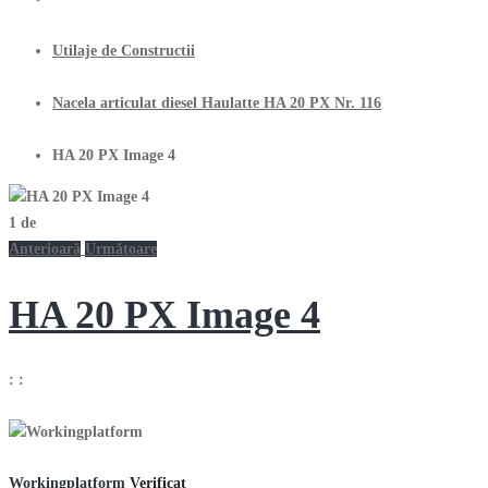
Utilaje de Constructii
Nacela articulat diesel Haulatte HA 20 PX Nr. 116
HA 20 PX Image 4
1
de
Anterioară
Următoare
HA 20 PX Image 4
:
:
Workingplatform
Verificat