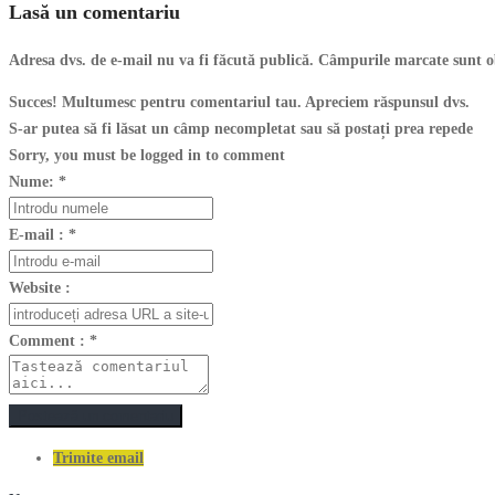
Lasă un comentariu
Adresa dvs. de e-mail nu va fi făcută publică. Câmpurile marcate sunt o
Succes! Multumesc pentru comentariul tau. Apreciem răspunsul dvs.
S-ar putea să fi lăsat un câmp necompletat sau să postați prea repede
Sorry, you must be logged in to comment
Nume:
*
E-mail :
*
Website :
Comment :
*
Postează un comentariu
Trimite email