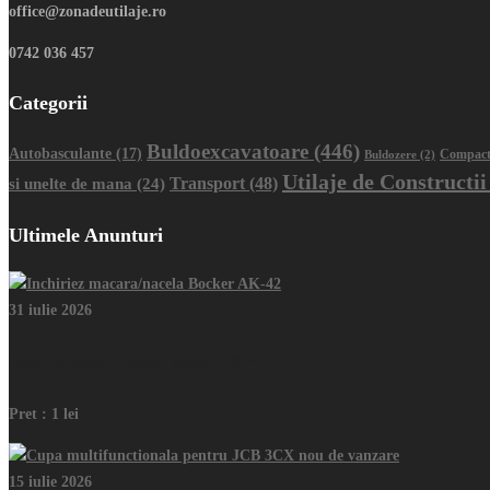
office@zonadeutilaje.ro
0742 036 457
Categorii
Buldoexcavatoare
(446)
Autobasculante
(17)
Buldozere
(2)
Compact
Utilaje de Constructii
Transport
(48)
si unelte de mana
(24)
Ultimele Anunturi
31 iulie 2026
Inchiriez macara/nacela Bocker AK-42
Pret :
1 lei
15 iulie 2026