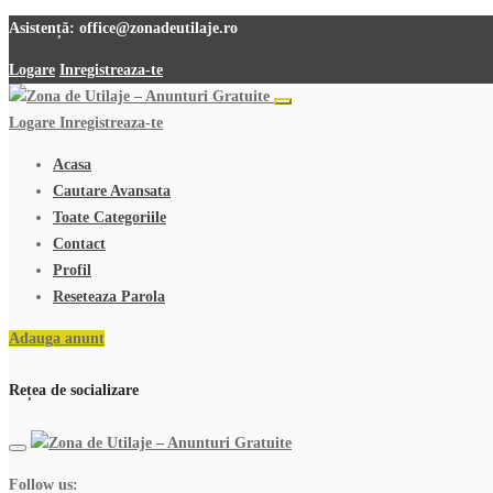
Asistență:
office@zonadeutilaje.ro
Logare
Inregistreaza-te
Logare
Inregistreaza-te
Acasa
Cautare Avansata
Toate Categoriile
Contact
Profil
Reseteaza Parola
Adauga anunt
Rețea de socializare
Follow us: