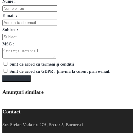
Nume :
E-mail :
Subiect :
MSG :
Sunt de acord cu
termeni și condiții
Sunt de acord cu
GDPR
, ține-mă la curent prin e-mail.
Trimite mesaj
Anunțuri similare
Contact
Str. Stefan Voda nr. 27A, Sector 5, Bucuresti