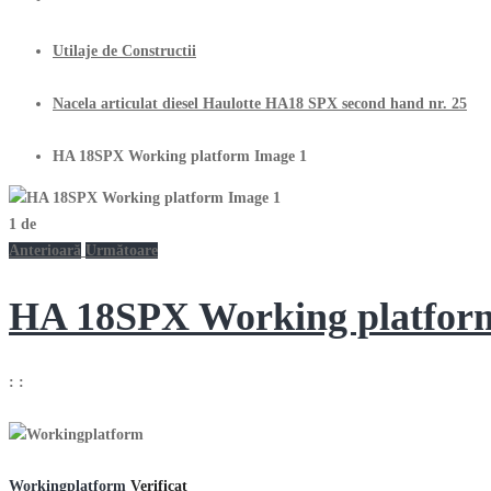
Utilaje de Constructii
Nacela articulat diesel Haulotte HA18 SPX second hand nr. 25
HA 18SPX Working platform Image 1
1
de
Anterioară
Următoare
HA 18SPX Working platfor
:
:
Workingplatform
Verificat