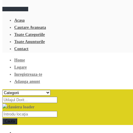
Adauga anunt
Acasa
Cautare Avansata
Toate Categoriile
Toate Anunturile
Contact
Home
Logare
Inregistreaza-te
Adauga anunt
Cauta