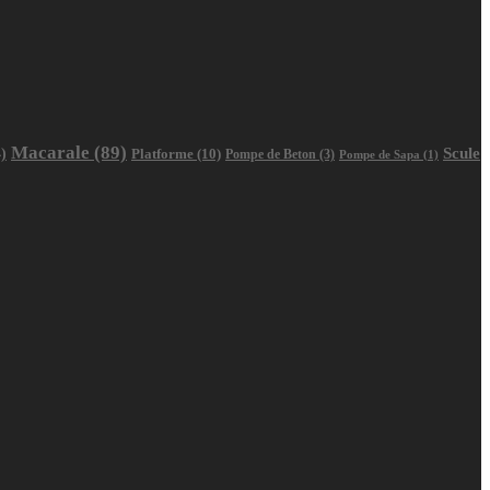
Macarale
(89)
Scule
)
Platforme
(10)
Pompe de Beton
(3)
Pompe de Sapa
(1)