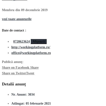
Membru din 09 decembrie 2019
vezi toate anunturile
Date de contact :
0720623624
Afişează
http://workingplatform.ro/
office@workingplatform.ro
Publică anunţ:
Share on Facebook
Share
Share on Twitter
Tweet
Detalii anunţ
Nr. Anunt:
3034
Adăugat:
05 februarie 2021