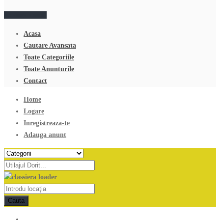
Adauga anunt
Acasa
Cautare Avansata
Toate Categoriile
Toate Anunturile
Contact
Home
Logare
Inregistreaza-te
Adauga anunt
Cauta