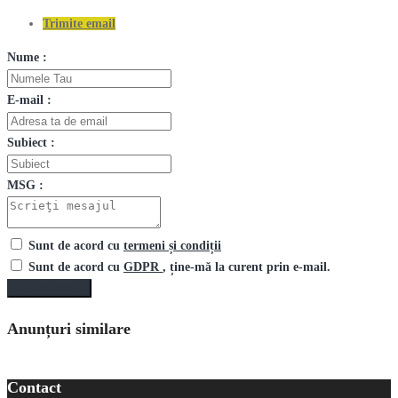
Trimite email
Nume :
E-mail :
Subiect :
MSG :
Sunt de acord cu
termeni și condiții
Sunt de acord cu
GDPR
, ține-mă la curent prin e-mail.
Trimite mesaj
Anunțuri similare
Contact