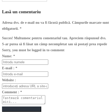
Lasă un comentariu
Adresa dvs. de e-mail nu va fi făcută publică. Câmpurile marcate sunt
obligatorii.
*
Succes! Multumesc pentru comentariul tau. Apreciem răspunsul dvs.
S-ar putea să fi lăsat un câmp necompletat sau să postați prea repede
Sorry, you must be logged in to comment
Nume:
*
E-mail :
*
Website :
Comment :
*
Postează un comentariu