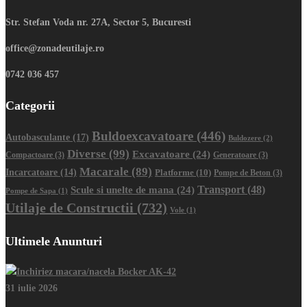
Str. Stefan Voda nr. 27A, Sector 5, Bucuresti
office@zonadeutilaje.ro
0742 036 457
Categorii
Buldoexcavatoare
(446)
Autobasculante
(17)
Buldozere
(2)
Diverse
(99)
Excavatoare
(24)
Compactoare
(3)
Generatoare
(3)
Macarale
(89)
Incarcatoare
(14)
Platforme
(10)
Pompe de Beton
(3)
Transport
(48)
Scule si unelte de mana
(24)
Pompe de Sapa
(1)
Utilaje de Constructii
(732)
Vole
(1)
Ultimele Anunturi
31 iulie 2026