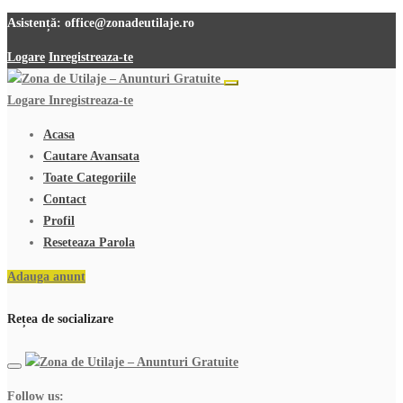
Asistență:
office@zonadeutilaje.ro
Logare
Inregistreaza-te
Logare
Inregistreaza-te
Acasa
Cautare Avansata
Toate Categoriile
Contact
Profil
Reseteaza Parola
Adauga anunt
Rețea de socializare
Follow us: