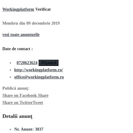
Workingplatform
Verificat
Membru din 09 decembrie 2019
vezi toate anunturile
Date de contact :
0720623624
Afişează
http://workingplatform.ro/
office@workingplatform.ro
Publică anunţ:
Share on Facebook
Share
Share on Twitter
Tweet
Detalii anunţ
Nr. Anunt:
3037