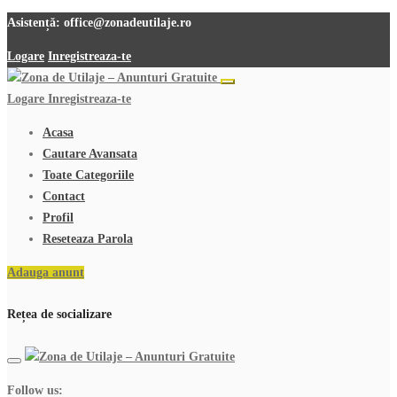
Asistență:
office@zonadeutilaje.ro
Logare
Inregistreaza-te
Logare
Inregistreaza-te
Acasa
Cautare Avansata
Toate Categoriile
Contact
Profil
Reseteaza Parola
Adauga anunt
Rețea de socializare
Follow us: