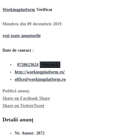
Workingplatform
Verificat
Membru din 09 decembrie 2019
vezi toate anunturile
Date de contact :
0720623624
Afişează
http://workingplatform.ro/
office@workingplatform.ro
Publică anunţ:
Share on Facebook
Share
Share on Twitter
Tweet
Detalii anunţ
Nr. Anunt:
2872