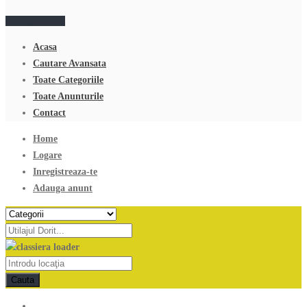
Adauga anunt
Acasa
Cautare Avansata
Toate Categoriile
Toate Anunturile
Contact
Home
Logare
Inregistreaza-te
Adauga anunt
Cauta