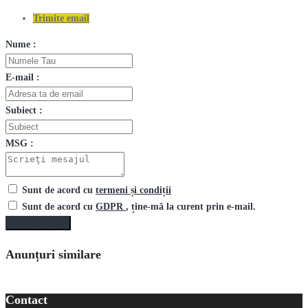
Trimite email
Nume :
E-mail :
Subiect :
MSG :
Sunt de acord cu
termeni și condiții
Sunt de acord cu
GDPR
, ține-mă la curent prin e-mail.
Trimite mesaj
Anunțuri similare
Contact