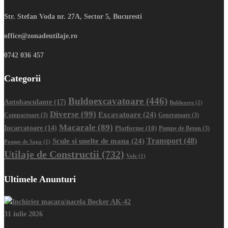
Str. Stefan Voda nr. 27A, Sector 5, Bucuresti
office@zonadeutilaje.ro
0742 036 457
Categorii
Buldoexcavatoare
(446)
Autobasculante
(17)
Buldozere
(2)
Diverse
(99)
Excavatoare
(24)
Compactoare
(3)
Generatoare
(3)
Macarale
(89)
Incarcatoare
(14)
Platforme
(10)
Pompe de Beton
(3)
Transport
(48)
Scule si unelte de mana
(24)
Pompe de Sapa
(1)
Utilaje de Constructii
(732)
Vole
(1)
Ultimele Anunturi
31 iulie 2026