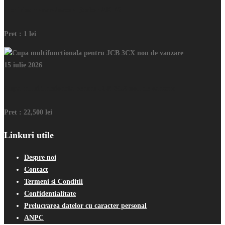
Inchiriez macara/nacela Bocker AK-42
Pret :
1 lei
15 iulie 2026
Cupa multifunctionala pentru JCB 3CX nou de vanzare
Pret :
22,500 lei
Linkuri utile
Despre noi
Contact
Termeni si Conditii
Confidentialitate
Prelucrarea datelor cu caracter personal
ANPC