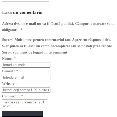
Lasă un comentariu
Adresa dvs. de e-mail nu va fi făcută publică. Câmpurile marcate sunt
obligatorii.
*
Succes! Multumesc pentru comentariul tau. Apreciem răspunsul dvs.
S-ar putea să fi lăsat un câmp necompletat sau să postați prea repede
Sorry, you must be logged in to comment
Nume:
*
E-mail :
*
Website :
Comment :
*
Postează un comentariu