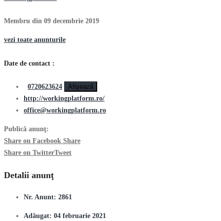
Membru din 09 decembrie 2019
vezi toate anunturile
Date de contact :
0720623624
Afişează
http://workingplatform.ro/
office@workingplatform.ro
Publică anunţ:
Share on Facebook
Share
Share on Twitter
Tweet
Detalii anunţ
Nr. Anunt:
2861
Adăugat:
04 februarie 2021