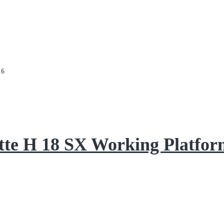
16
otte H 18 SX Working Platfor