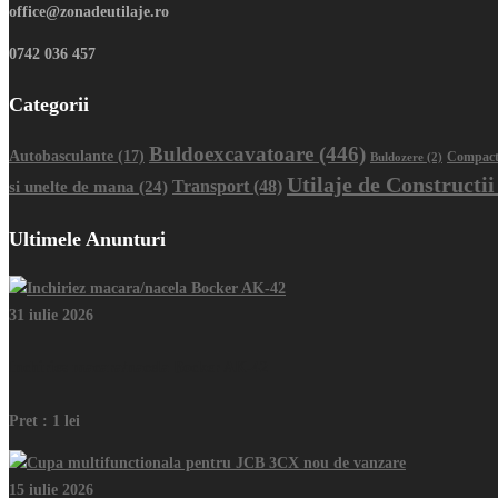
office@zonadeutilaje.ro
0742 036 457
Categorii
Buldoexcavatoare
(446)
Autobasculante
(17)
Buldozere
(2)
Compact
Utilaje de Constructii
Transport
(48)
si unelte de mana
(24)
Ultimele Anunturi
31 iulie 2026
Inchiriez macara/nacela Bocker AK-42
Pret :
1 lei
15 iulie 2026