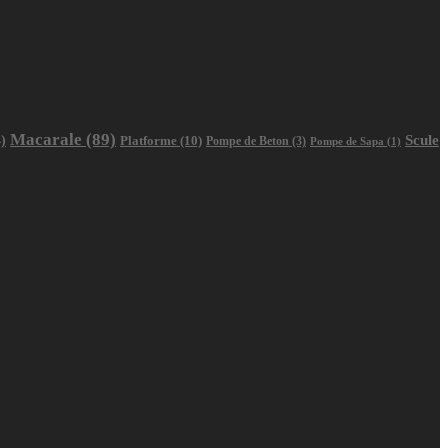
Macarale
(89)
Scule
)
Platforme
(10)
Pompe de Beton
(3)
Pompe de Sapa
(1)