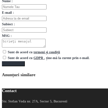
Nume :
E-mail :
Subiect :
MSG :
Sunt de acord cu
termeni și condiții
Sunt de acord cu
GDPR
, ține-mă la curent prin e-mail.
Trimite mesaj
Anunțuri similare
Contact
Str. Stefan Voda nr. 27A, Sector 5, Bucuresti