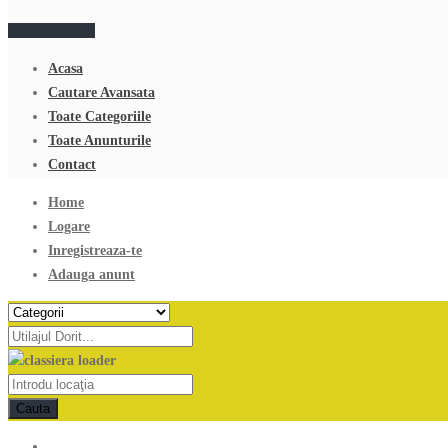
Adauga anunt
Acasa
Cautare Avansata
Toate Categoriile
Toate Anunturile
Contact
Home
Logare
Inregistreaza-te
Adauga anunt
Cauta