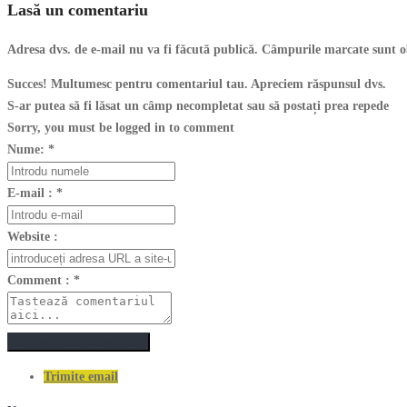
Lasă un comentariu
Adresa dvs. de e-mail nu va fi făcută publică. Câmpurile marcate sunt o
Succes! Multumesc pentru comentariul tau. Apreciem răspunsul dvs.
S-ar putea să fi lăsat un câmp necompletat sau să postați prea repede
Sorry, you must be logged in to comment
Nume:
*
E-mail :
*
Website :
Comment :
*
Postează un comentariu
Trimite email