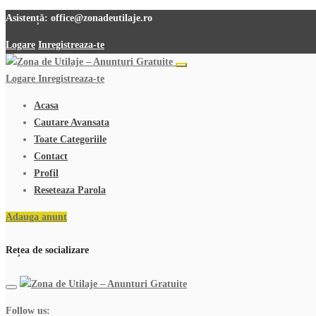
Asistență:
office@zonadeutilaje.ro
Logare
Inregistreaza-te
Logare
Inregistreaza-te
Acasa
Cautare Avansata
Toate Categoriile
Contact
Profil
Reseteaza Parola
Adauga anunt
Rețea de socializare
Follow us: