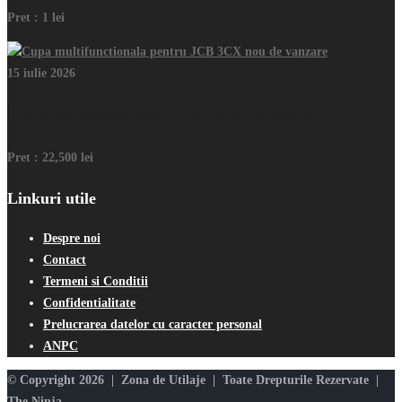
Pret :
1 lei
15 iulie 2026
Cupa multifunctionala pentru JCB 3CX nou de vanzare
Pret :
22,500 lei
Linkuri utile
Despre noi
Contact
Termeni si Conditii
Confidentialitate
Prelucrarea datelor cu caracter personal
ANPC
© Copyright 2026 | Zona de Utilaje | Toate Drepturile Rezervate |
The Ninja