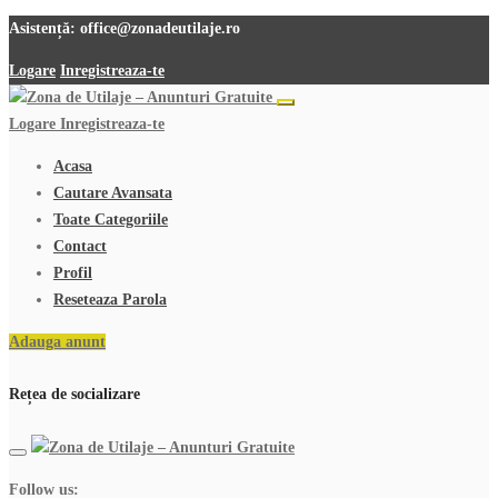
Asistență:
office@zonadeutilaje.ro
Logare
Inregistreaza-te
Logare
Inregistreaza-te
Acasa
Cautare Avansata
Toate Categoriile
Contact
Profil
Reseteaza Parola
Adauga anunt
Rețea de socializare
Follow us: