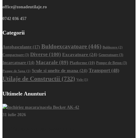
office@zonadeutilaje.ro
0742 036 457
Categorii
Buldoexcavatoare
(446)
Autobasculante
(17)
Buldozere
(2)
Diverse
(100)
Excavatoare
(24)
Compactoare
(3)
Generatoare
(3)
Macarale
(89)
Incarcatoare
(14)
Platforme
(10)
Pompe de Beton
(3)
Transport
(48)
Scule si unelte de mana
(24)
Pompe de Sapa
(1)
Utilaje de Constructii
(732)
Vole
(1)
Ultimele Anunturi
31 iulie 2026
Inchiriez macara/nacela Bocker AK-42