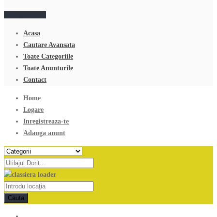
Adauga anunt
Acasa
Cautare Avansata
Toate Categoriile
Toate Anunturile
Contact
Home
Logare
Inregistreaza-te
Adauga anunt
Cauta