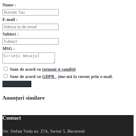
Nume :
E-mail :
Subiect :
MSG :
Sunt de acord cu
termeni și condiții
Sunt de acord cu
GDPR
, ține-mă la curent prin e-mail.
Trimite mesaj
Anunțuri similare
Contact
Str. Stefan Voda nr. 27A, Sector 5, Bucuresti