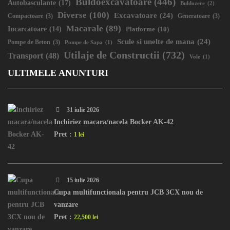
Buldoexcavatoare
(446)
Autobasculante
(17)
Buldozere
(2)
Diverse
(100)
Excavatoare
(24)
Compactoare
(3)
Generatoare
(3)
Macarale
(89)
Incarcatoare
(14)
Platforme
(10)
Scule si unelte de mana
(24)
Pompe de Beton
(3)
Pompe de Sapa
(1)
Utilaje de Constructii
(732)
Transport
(48)
Vole
(1)
ULTIMELE ANUNTURI
31 iulie 2026
Inchiriez macara/nacela Bocker AK-42
Pret :
1 lei
15 iulie 2026
Cupa multifunctionala pentru JCB 3CX nou de
vanzare
Pret :
22,500 lei