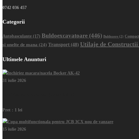
0742 036 457
Categorii
Buldoexcavatoare
(446)
Autobasculante
(17)
Buldozere
(2)
Compact
Utilaje de Constructii
Transport
(48)
si unelte de mana
(24)
Ultimele Anunturi
31 iulie 2026
Inchiriez macara/nacela Bocker AK-42
Pret :
1 lei
15 iulie 2026