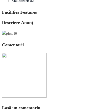
Vizualizări:
82
Facilities Features
Descriere Anunţ
Comentarii
Lasă un comentariu