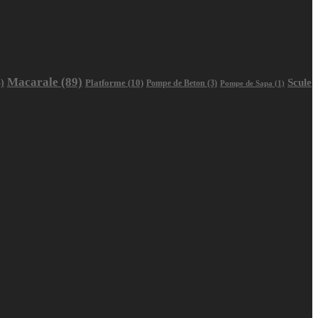
Macarale
(89)
Scule
)
Platforme
(10)
Pompe de Beton
(3)
Pompe de Sapa
(1)