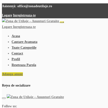
Asistență:
office@zonadeutilaje.ro
Logare
Inregistreaza-te
Logare
Inregistreaza-te
Acasa
Cautare Avansata
Toate Categoriile
Contact
Profil
Reseteaza Parola
Adauga anunt
Rețea de socializare
Follow us: