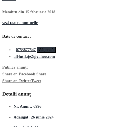
Membru din 15 februarie 2018
vezi toate anunturile
Date de contact :
0753877547
Afişează
all4utilaje2@yahoo.com
Publică anunţ:
Share on Facebook
Share
Share on Twitter
Tweet
Detalii anunţ
Nr. Anunt:
6996
Adăugat:
26 iunie 2024