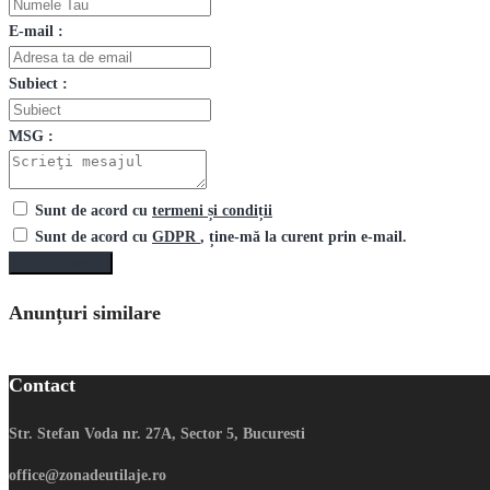
E-mail :
Subiect :
MSG :
Sunt de acord cu
termeni și condiții
Sunt de acord cu
GDPR
, ține-mă la curent prin e-mail.
Trimite mesaj
Anunțuri similare
Contact
Str. Stefan Voda nr. 27A, Sector 5, Bucuresti
office@zonadeutilaje.ro