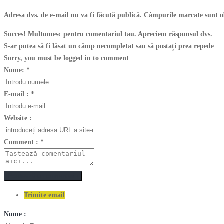
Adresa dvs. de e-mail nu va fi făcută publică. Câmpurile marcate sunt o
Succes! Multumesc pentru comentariul tau. Apreciem răspunsul dvs.
S-ar putea să fi lăsat un câmp necompletat sau să postați prea repede
Sorry, you must be logged in to comment
Nume:
*
E-mail :
*
Website :
Comment :
*
Postează un comentariu
Trimite email
Nume :