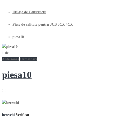
Utilaje de Constructii
Piese de calitate pentru JCB 3CX 4CX
piesa10
1
de
Anterioară
Următoare
piesa10
:
:
bereschi
Verificat