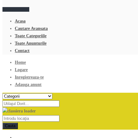
Adauga anunt
Acasa
Cautare Avansata
Toate Categoriile
Toate Anunturile
Contact
Home
Logare
Inregistreaza-te
Adauga anunt
Cauta