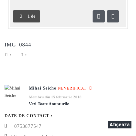
1
de
Anterioară
Următoar
IMG_0844
:
:
Mihai Seiche
NEVERIFICAT
Membru din 15 februarie 2018
Vezi Toate Anunturile
DATE DE CONTACT :
Afişează
0753877547