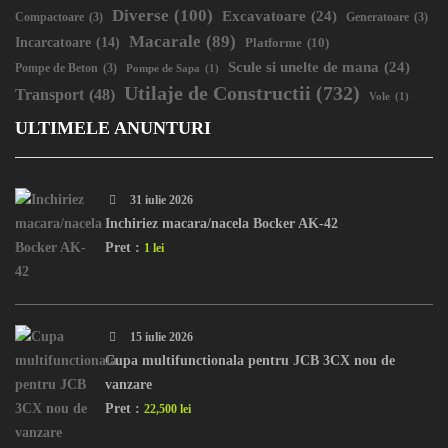
Diverse
(100)
Excavatoare
(24)
Compactoare
(3)
Generatoare
(3)
Macarale
(89)
Incarcatoare
(14)
Platforme
(10)
Scule si unelte de mana
(24)
Pompe de Beton
(3)
Pompe de Sapa
(1)
Utilaje de Constructii
(732)
Transport
(48)
Vole
(1)
ULTIMELE ANUNTURI
31 iulie 2026
Inchiriez macara/nacela Bocker AK-42
Pret :
1 lei
15 iulie 2026
Cupa multifunctionala pentru JCB 3CX nou de
vanzare
Pret :
22,500 lei