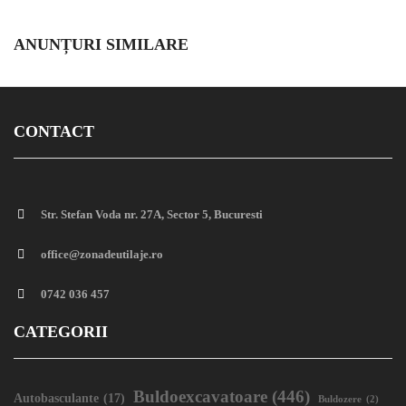
ANUNȚURI SIMILARE
CONTACT
Str. Stefan Voda nr. 27A, Sector 5, Bucuresti
office@zonadeutilaje.ro
0742 036 457
CATEGORII
Buldoexcavatoare
(446)
Autobasculante
(17)
Buldozere
(2)