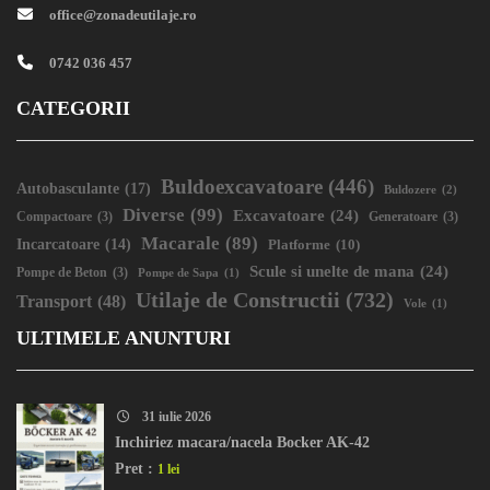
office@zonadeutilaje.ro
0742 036 457
CATEGORII
Buldoexcavatoare
(446)
Autobasculante
(17)
Buldozere
(2)
Diverse
(99)
Excavatoare
(24)
Compactoare
(3)
Generatoare
(3)
Macarale
(89)
Incarcatoare
(14)
Platforme
(10)
Scule si unelte de mana
(24)
Pompe de Beton
(3)
Pompe de Sapa
(1)
Utilaje de Constructii
(732)
Transport
(48)
Vole
(1)
ULTIMELE ANUNTURI
31 iulie 2026
Inchiriez macara/nacela Bocker AK-42
Pret :
1 lei