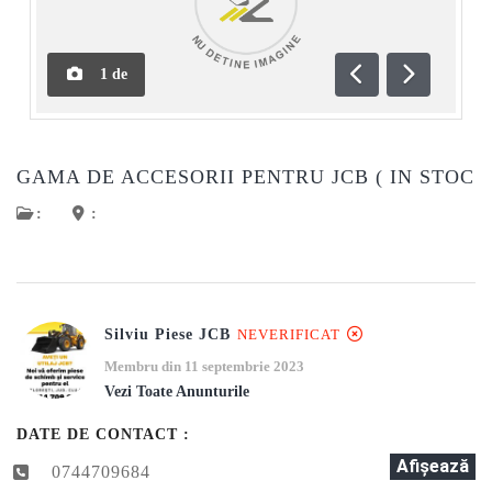
1
de
Anterioară
Următoar
GAMA DE ACCESORII PENTRU JCB ( IN STOC
:
:
Silviu Piese JCB
NEVERIFICAT
Membru din 11 septembrie 2023
Vezi Toate Anunturile
DATE DE CONTACT :
Afişează
0744709684