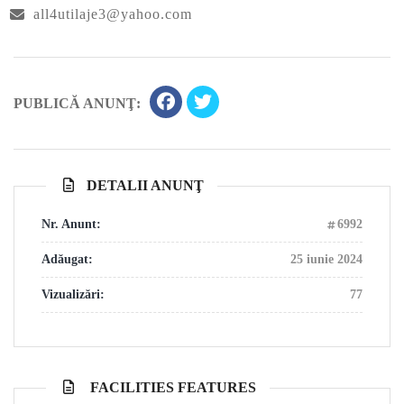
all4utilaje3@yahoo.com
PUBLICĂ ANUNŢ:
DETALII ANUNŢ
Nr. Anunt:
6992
Adăugat:
25 iunie 2024
Vizualizări:
77
FACILITIES FEATURES