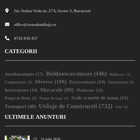
Str. Stefan Voda nr. 27A, Sector 5, Bucuresti
office@zonadeutilaje.ro
0742 036 457
CATEGORII
Buldoexcavatoare
(446)
Autobasculante
(17)
Buldozere
(2)
Diverse
(100)
Excavatoare
(24)
Compactoare
(3)
Generatoare
(3)
Macarale
(89)
Incarcatoare
(14)
Platforme
(10)
Scule si unelte de mana
(24)
Pompe de Beton
(3)
Pompe de Sapa
(1)
Utilaje de Constructii
(732)
Transport
(48)
Vole
(1)
ULTIMELE ANUNTURI
31 iulie 2026