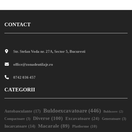
CONTACT
Str. Stefan Voda nr. 27A, Sector 5, Bucuresti
office@zonadeutilaje.ro
0742 036 457
CATEGORII
Buldoexcavatoare
(446)
Autobasculante
(17)
Buldozere
(2)
Diverse
(100)
Excavatoare
(24)
Compactoare
(3)
Generatoare
(3)
Macarale
(89)
Incarcatoare
(14)
Platforme
(10)