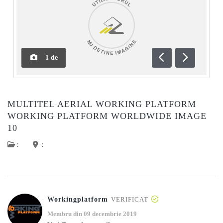
1
de
Anterioară
Următoar
MULTITEL AERIAL WORKING PLATFORM
WORKING PLATFORM WORLDWIDE IMAGE
10
:
:
Workingplatform
VERIFICAT
Membru din 09 decembrie 2019