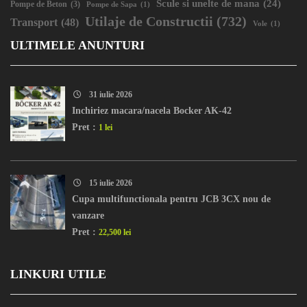
Scule si unelte de mana
(24)
Pompe de Beton
(3)
Pompe de Sapa
(1)
Utilaje de Constructii
(732)
Transport
(48)
Vole
(1)
ULTIMELE ANUNTURI
31 iulie 2026
Inchiriez macara/nacela Bocker AK-42
Pret :
1 lei
15 iulie 2026
Cupa multifunctionala pentru JCB 3CX nou de
vanzare
Pret :
22,500 lei
LINKURI UTILE