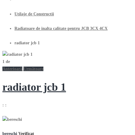
Utilaje de Constructii
Radiatoare de inalta calitate pentru JCB 3CX 4CX
radiator jcb 1
1
de
Anterioară
Următoare
radiator jcb 1
:
:
bereschi
Verificat