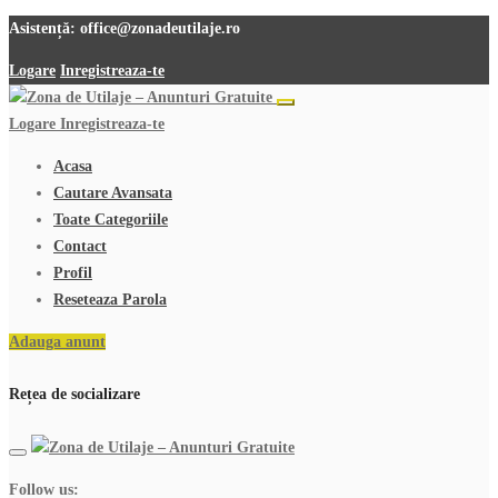
Asistență:
office@zonadeutilaje.ro
Logare
Inregistreaza-te
Logare
Inregistreaza-te
Acasa
Cautare Avansata
Toate Categoriile
Contact
Profil
Reseteaza Parola
Adauga anunt
Rețea de socializare
Follow us: