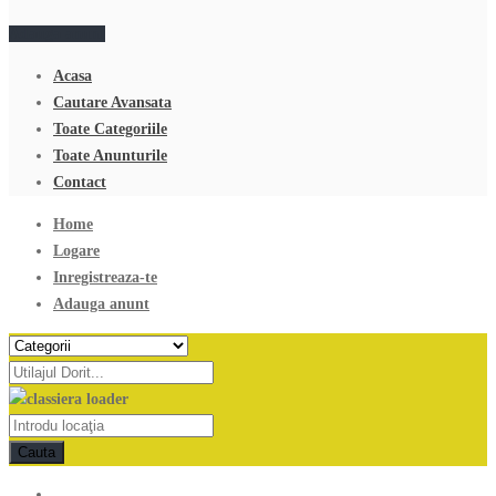
Adauga anunt
Acasa
Cautare Avansata
Toate Categoriile
Toate Anunturile
Contact
Home
Logare
Inregistreaza-te
Adauga anunt
Cauta