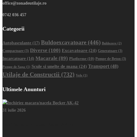
office@zonadeutilaje.ro
0742 036 457
Categorii
Buldoexcavatoare
(446)
Autobasculante
(17)
Buldozere
(2)
Diverse
(100)
Excavatoare
(24)
Compactoare
(3)
Generatoare
(3)
Macarale
(89)
Incarcatoare
(14)
Platforme
(10)
Pompe de Beton
(3)
Transport
(48)
Scule si unelte de mana
(24)
Pompe de Sapa
(1)
Utilaje de Constructii
(732)
Vole
(1)
Ultimele Anunturi
31 iulie 2026
Inchiriez macara/nacela Bocker AK-42