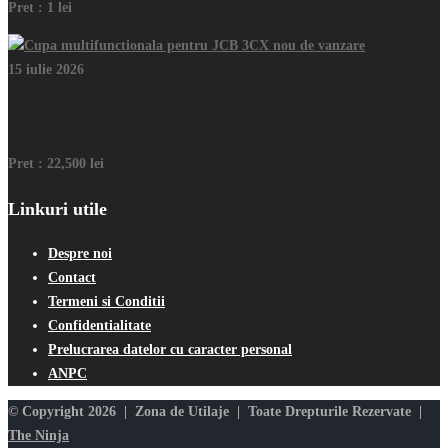
Pret :
1 lei
15 iulie 2026
Cupa multifunctionala pentru JCB 3CX nou de vanzare
Pret :
22,500 lei
Linkuri utile
Despre noi
Contact
Termeni si Conditii
Confidentialitate
Prelucrarea datelor cu caracter personal
ANPC
© Copyright 2026 | Zona de Utilaje | Toate Drepturile Rezervate |
The Ninja