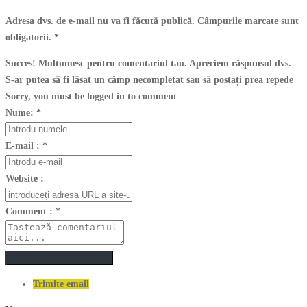
Adresa dvs. de e-mail nu va fi făcută publică. Câmpurile marcate sunt
obligatorii.
*
Succes! Multumesc pentru comentariul tau. Apreciem răspunsul dvs.
S-ar putea să fi lăsat un câmp necompletat sau să postați prea repede
Sorry, you must be logged in to comment
Nume:
*
E-mail :
*
Website :
Comment :
*
Postează un comentariu
Trimite email