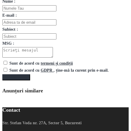
Nume :
E-mail :
Subiect :
MSG :
Sunt de acord cu
termeni și condiții
Sunt de acord cu
GDPR
, ține-mă la curent prin e-mail.
Trimite mesaj
Anunțuri similare
Contact
Str. Stefan Voda nr. 27A, Sector 5, Bucuresti