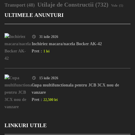
Utilaje de Constructii
(732)
Transport
(48)
Vole
(1)
ULTIMELE ANUNTURI
31 iulie 2026
Inchiriez macara/nacela Bocker AK-42
Pret :
1 lei
15 iulie 2026
Cupa multifunctionala pentru JCB 3CX nou de
vanzare
Pret :
22,500 lei
LINKURI UTILE