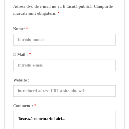
Adresa dvs. de e-mail nu va fi făcută publică. Câmpurile
marcate sunt obligatorii.
*
Nume:
*
E-Mail :
*
Website :
Comment :
*