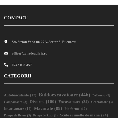
CONTACT
Str. Stefan Voda nr. 27A, Sector 5, Bucuresti
office@zonadeutilaje.ro
0742 036 457
CATEGORII
Buldoexcavatoare
(446)
Autobasculante
(17)
Buldozere
(2)
Diverse
(100)
Excavatoare
(24)
Compactoare
(3)
Generatoare
(3)
Macarale
(89)
Incarcatoare
(14)
Platforme
(10)
Scule si unelte de mana
(24)
Pompe de Beton
(3)
Pompe de Sapa
(1)