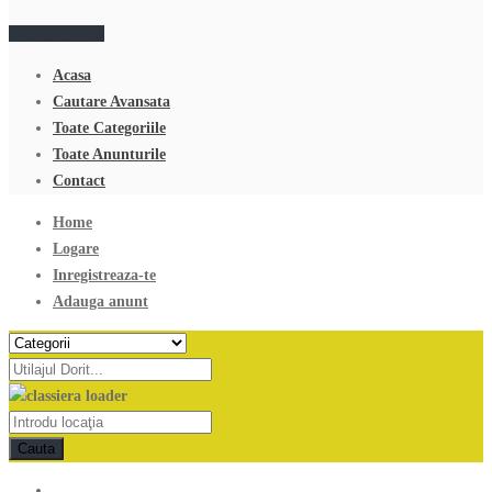
Adauga anunt
Acasa
Cautare Avansata
Toate Categoriile
Toate Anunturile
Contact
Home
Logare
Inregistreaza-te
Adauga anunt
Cauta