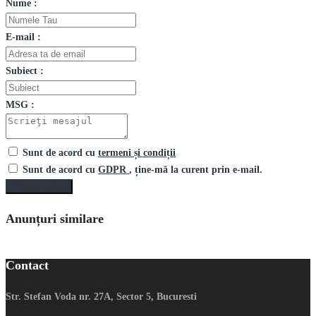
Nume :
E-mail :
Subiect :
MSG :
Sunt de acord cu
termeni și condiții
Sunt de acord cu
GDPR
, ține-mă la curent prin e-mail.
Trimite mesaj
Anunțuri similare
Contact
Str. Stefan Voda nr. 27A, Sector 5, Bucuresti