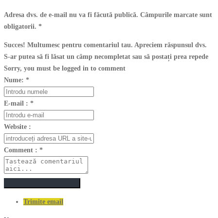
Adresa dvs. de e-mail nu va fi făcută publică. Câmpurile marcate sunt
obligatorii.
*
Succes! Multumesc pentru comentariul tau. Apreciem răspunsul dvs.
S-ar putea să fi lăsat un câmp necompletat sau să postați prea repede
Sorry, you must be logged in to comment
Nume:
*
E-mail :
*
Website :
Comment :
*
Postează un comentariu
Trimite email