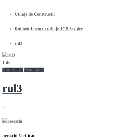
Utilaje de Constructii
Rulmenti pentru utilaje JCB 3cx 4cx
rul3
1
de
Anterioară
Următoare
rul3
:
:
bereschi
Verificat