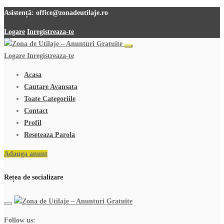
Asistență:
office@zonadeutilaje.ro
Logare
Inregistreaza-te
Logare
Inregistreaza-te
Acasa
Cautare Avansata
Toate Categoriile
Contact
Profil
Reseteaza Parola
Adauga anunt
Rețea de socializare
Follow us: