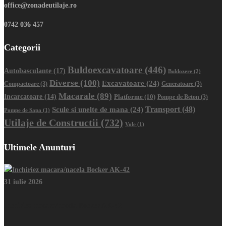
office@zonadeutilaje.ro
0742 036 457
Categorii
Buldoexcavatoare
(446)
Autobasculante
(17)
Buldozere
(2)
Diverse
(100)
Excavatoare
(24)
Compactoare
(3)
Generatoare
(3)
Macarale
(89)
Incarcatoare
(14)
Platforme
(10)
Pompe de Beton
(3)
Transport
(48)
Scule si unelte de mana
(24)
Pompe de Sapa
(1)
Utilaje de Constructii
(732)
Vole
(1)
Ultimele Anunturi
31 iulie 2026
Inchiriez macara/nacela Bocker AK-42