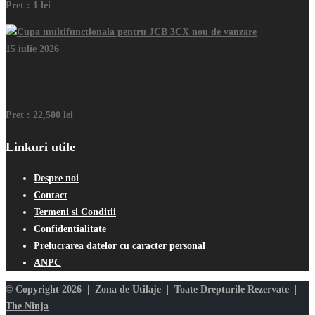
Pret :
1 lei
15 iulie 2026
Cupa multifunctionala pentru JCB 3CX nou de vanzare
Pret :
22,500 lei
Linkuri utile
Despre noi
Contact
Termeni si Conditii
Confidentialitate
Prelucrarea datelor cu caracter personal
ANPC
© Copyright 2026 | Zona de Utilaje | Toate Drepturile Rezervate |
The Ninja