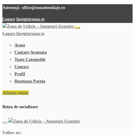
Asistență:
office@zonadeutilaje.ro
Logare
Inregistreaza-te
Logare
Inregistreaza-te
Acasa
Cautare Avansata
Toate Categoriile
Contact
Profil
Reseteaza Parola
Adauga anunt
Rețea de socializare
Follow us: