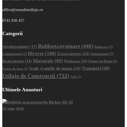
office@zonadeutilaje.ro
0742 036 457
Categorii
Buldoexcavatoare
(446)
Autobasculante
(17)
Buldozere
(2)
Diverse
(100)
Excavatoare
(24)
Compactoare
(3)
Generatoare
(3)
Macarale
(89)
Incarcatoare
(14)
Platforme
(10)
Pompe de Beton
(3)
Transport
(48)
Scule si unelte de mana
(24)
Pompe de Sapa
(1)
Utilaje de Constructii
(732)
Vole
(1)
Ultimele Anunturi
31 iulie 2026
Inchiriez macara/nacela Bocker AK-42