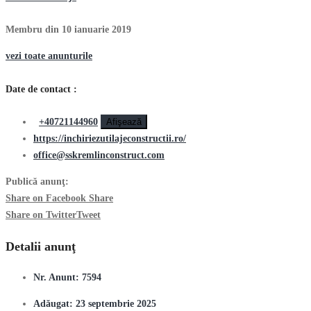
Membru din 10 ianuarie 2019
vezi toate anunturile
Date de contact :
+40721144960
Afişează
https://inchiriezutilajeconstructii.ro/
office@sskremlinconstruct.com
Publică anunţ:
Share on Facebook
Share
Share on Twitter
Tweet
Detalii anunţ
Nr. Anunt:
7594
Adăugat:
23 septembrie 2025