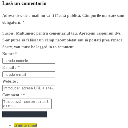
Lasă un comentariu
Adresa dvs. de e-mail nu va fi făcută publică. Câmpurile marcate sunt
obligatorii.
*
Succes! Multumesc pentru comentariul tau. Apreciem răspunsul dvs.
S-ar putea să fi lăsat un câmp necompletat sau să postați prea repede
Sorry, you must be logged in to comment
Nume:
*
E-mail :
*
Website :
Comment :
*
Postează un comentariu
Trimite email