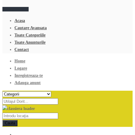
Adauga anunt
Acasa
Cautare Avansata
Toate Categoriile
Toate Anunturile
Contact
Home
Logare
Inregistreaza-te
Adauga anunt
Cauta