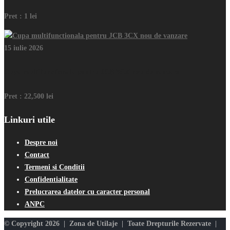
Pret :
1 lei
15 iulie 2026
Cupa multifunctionala pentru JCB 3CX nou de vanzare
Pret :
22,500 lei
Linkuri utile
Despre noi
Contact
Termeni si Conditii
Confidentialitate
Prelucrarea datelor cu caracter personal
ANPC
© Copyright 2026 | Zona de Utilaje | Toate Drepturile Rezervate |