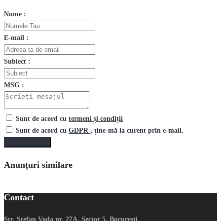
Nume :
E-mail :
Subiect :
MSG :
Sunt de acord cu
termeni și condiții
Sunt de acord cu
GDPR
, ține-mă la curent prin e-mail.
Trimite mesaj
Anunțuri similare
Contact
Str. Stefan Voda nr. 27A, Sector 5, Bucuresti