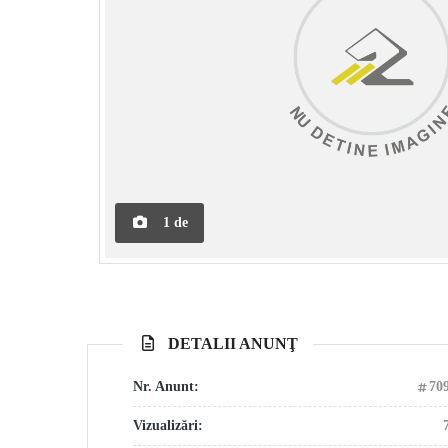
1
de
DETALII ANUNŢ
Nr. Anunt:
70
Vizualizări: