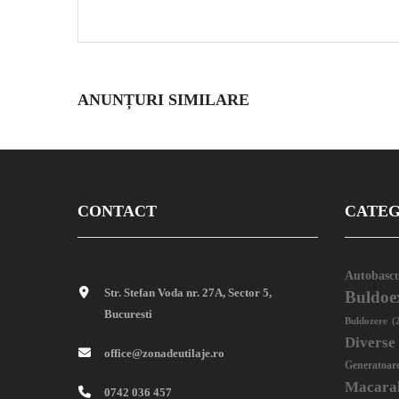
ANUNȚURI SIMILARE
CONTACT
CATEG
Autobascu
Str. Stefan Voda nr. 27A, Sector 5,
Buldoe
Bucuresti
Buldozere
(
Diverse
office@zonadeutilaje.ro
Generatoar
Macara
0742 036 457