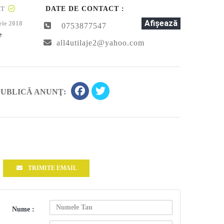
AT
DATE DE CONTACT :
Afişează
rie 2018
0753877547
e
all4utilaje2@yahoo.com
PUBLICĂ ANUNŢ:
TRIMITE EMAIL
Nume :