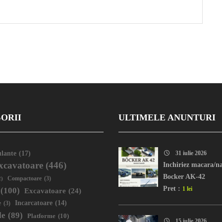
ORII
ULTIMELE ANUNTURI
lante
(17)
31 iulie 2026
xcavatoare
(446)
Inchiriez macara/na
Bocker AK-42
2)
Compactoare
(3)
Pret :
1 lei
(100)
Excavatoare
(24)
Incarcatoare
(14)
e
(3)
le
(89)
Platforme
(10)
15 iulie 2026