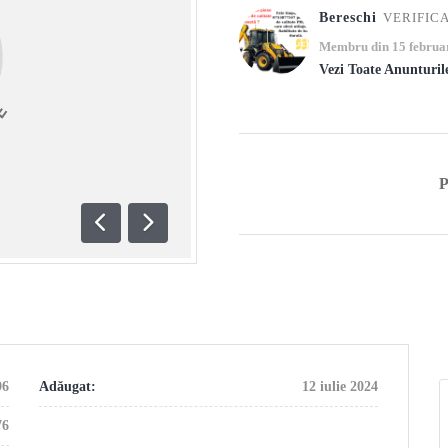
Bereschi
VERIFIC
Membru din 15 februa
Vezi Toate Anunturil
Anterioară
Următoare
96
Adăugat:
12 iulie 2024
76