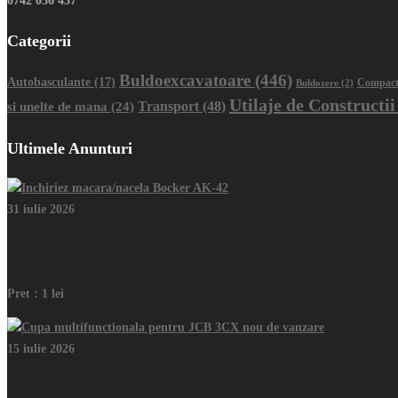
0742 036 457
Categorii
Buldoexcavatoare
(446)
Autobasculante
(17)
Buldozere
(2)
Compact
Utilaje de Constructii
Transport
(48)
si unelte de mana
(24)
Ultimele Anunturi
31 iulie 2026
Inchiriez macara/nacela Bocker AK-42
Pret :
1 lei
15 iulie 2026
Cupa multifunctionala pentru JCB 3CX nou de vanzare