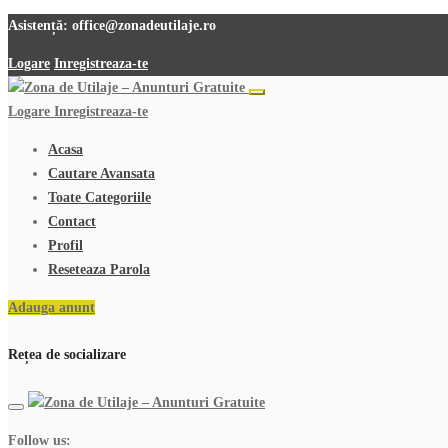
Asistență:
office@zonadeutilaje.ro
Logare
Inregistreaza-te
Logare
Inregistreaza-te
Acasa
Cautare Avansata
Toate Categoriile
Contact
Profil
Reseteaza Parola
Adauga anunt
Rețea de socializare
Follow us: