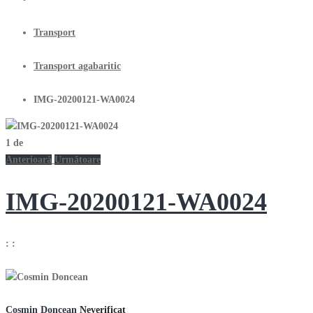
Transport
Transport agabaritic
IMG-20200121-WA0024
1
de
Anterioară
Următoare
IMG-20200121-WA0024
:
:
Cosmin Doncean
Neverificat