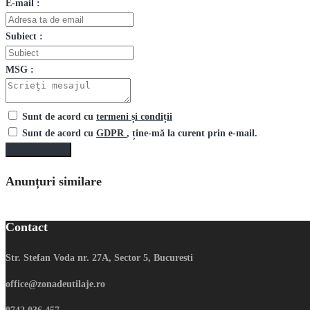
E-mail :
Subiect :
MSG :
Sunt de acord cu
termeni și condiții
Sunt de acord cu
GDPR
, ține-mă la curent prin e-mail.
Trimite mesaj
Anunțuri similare
Contact
Str. Stefan Voda nr. 27A, Sector 5, Bucuresti
office@zonadeutilaje.ro