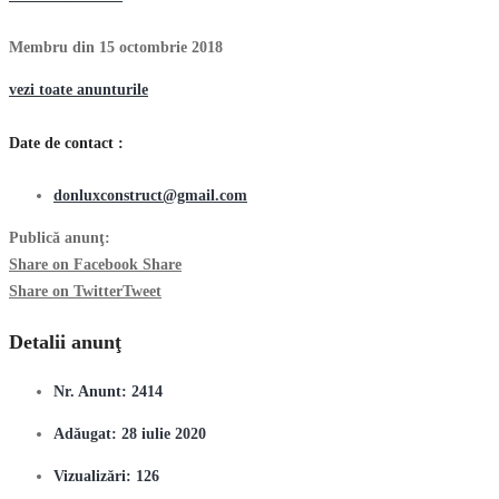
Membru din 15 octombrie 2018
vezi toate anunturile
Date de contact :
donluxconstruct@gmail.com
Publică anunţ:
Share on Facebook
Share
Share on Twitter
Tweet
Detalii anunţ
Nr. Anunt:
2414
Adăugat:
28 iulie 2020
Vizualizări:
126