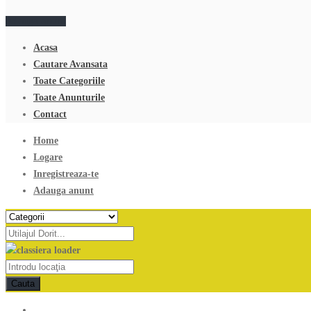
Adauga anunt
Acasa
Cautare Avansata
Toate Categoriile
Toate Anunturile
Contact
Home
Logare
Inregistreaza-te
Adauga anunt
Cauta