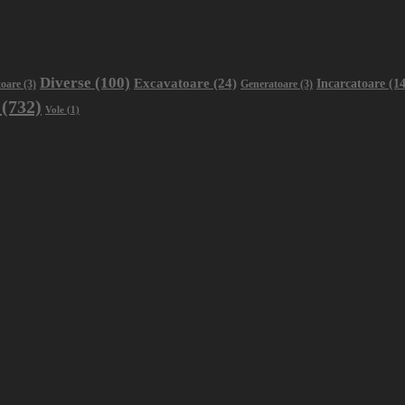
Diverse
(100)
Excavatoare
(24)
Incarcatoare
(14
oare
(3)
Generatoare
(3)
(732)
Vole
(1)