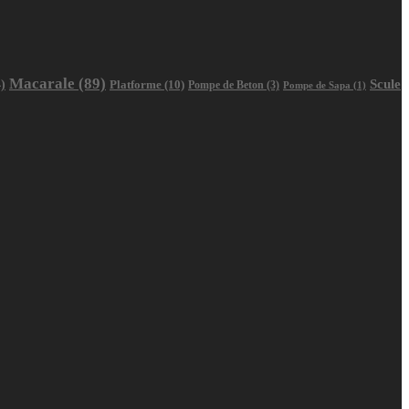
Macarale
(89)
Scule
)
Platforme
(10)
Pompe de Beton
(3)
Pompe de Sapa
(1)