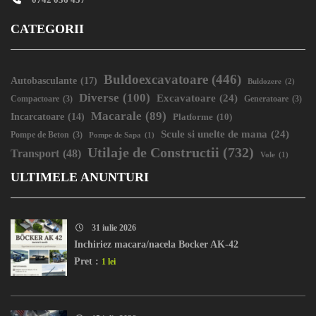
CATEGORII
Buldoexcavatoare
(446)
Autobasculante
(17)
Buldozere
(2)
Diverse
(100)
Excavatoare
(24)
Compactoare
(3)
Generatoare
(3)
Macarale
(89)
Incarcatoare
(14)
Platforme
(10)
Scule si unelte de mana
(24)
Pompe de Beton
(3)
Pompe de Sapa
(1)
Utilaje de Constructii
(732)
Transport
(48)
Vole
(1)
ULTIMELE ANUNTURI
31 iulie 2026
Inchiriez macara/nacela Bocker AK-42
Pret :
1 lei