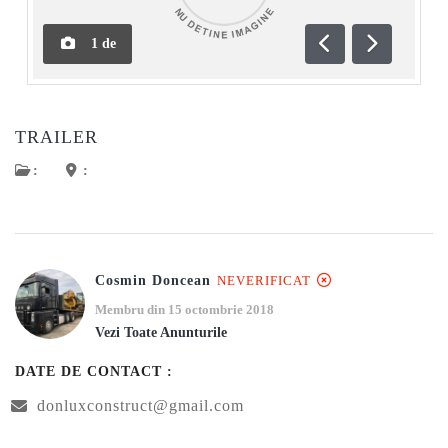
1
de
Anterioară
Următoar
TRAILER
:
:
Cosmin Doncean
NEVERIFICAT
Membru din 15 octombrie 2018
Vezi Toate Anunturile
DATE DE CONTACT :
donluxconstruct@gmail.com