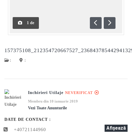
1
de
Anterioară
Următoar
157375108_212354720667527_2368437854429413
:
:
Inchirieri Utilaje
NEVERIFICAT
Membru din 10 ianuarie 2019
Vezi Toate Anunturile
DATE DE CONTACT :
Afişează
+40721144960