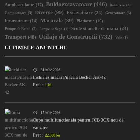
Buldoexcavatoare
(446)
Autobasculante
(17)
Buldozere
(2)
Diverse
(99)
Excavatoare
(24)
Compactoare
(3)
Generatoare
(3)
Macarale
(89)
Incarcatoare
(14)
Platforme
(10)
Scule si unelte de mana
(24)
Pompe de Beton
(3)
Pompe de Sapa
(1)
Utilaje de Constructii
(732)
Transport
(48)
Vole
(1)
ULTIMELE ANUNTURI
31 iulie 2026
Inchiriez macara/nacela Bocker AK-42
Pret :
1 lei
15 iulie 2026
Cupa multifunctionala pentru JCB 3CX nou de
vanzare
Pret :
22,500 lei