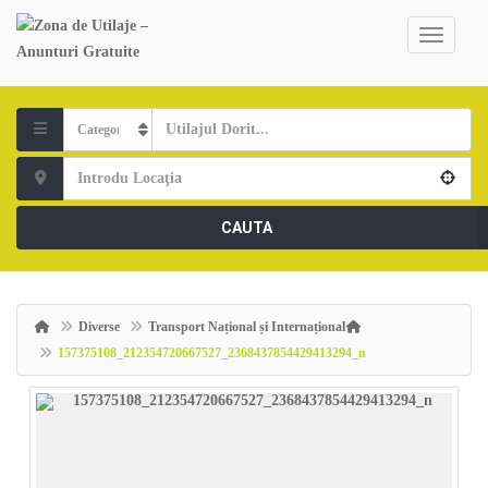
CAUTA
Diverse
Transport Național și Internațional
157375108_212354720667527_2368437854429413294_n