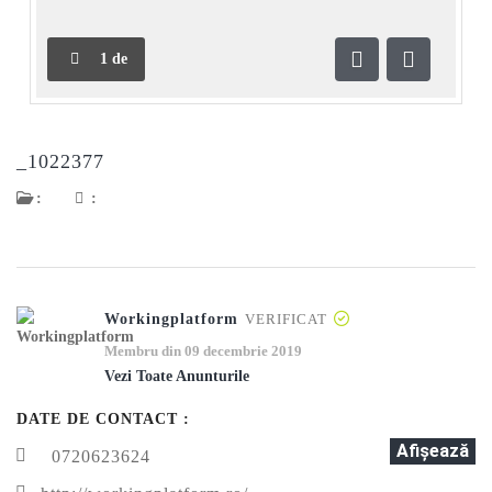
1
de
Anterioară
Următoar
_1022377
:
:
Workingplatform
VERIFICAT
Membru din 09 decembrie 2019
Vezi Toate Anunturile
DATE DE CONTACT :
Afişează
0720623624