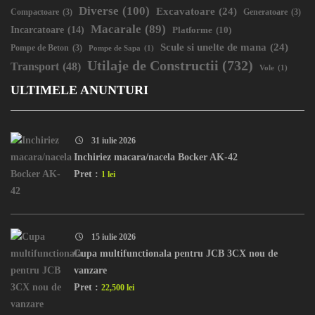
Diverse
(100)
Excavatoare
(24)
Compactoare
(3)
Generatoare
(3)
Macarale
(89)
Incarcatoare
(14)
Platforme
(10)
Scule si unelte de mana
(24)
Pompe de Beton
(3)
Pompe de Sapa
(1)
Utilaje de Constructii
(732)
Transport
(48)
Vole
(1)
ULTIMELE ANUNTURI
31 iulie 2026
Inchiriez macara/nacela Bocker AK-42
Pret :
1 lei
15 iulie 2026
Cupa multifunctionala pentru JCB 3CX nou de
vanzare
Pret :
22,500 lei