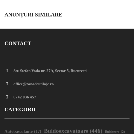
ANUNȚURI SIMILARE
CONTACT
Str. Stefan Voda nr. 27A, Sector 5, Bucuresti
office@zonadeutilaje.ro
0742 036 457
CATEGORII
Buldoexcavatoare
(446)
Autobasculante
(17)
Buldozere
(2)