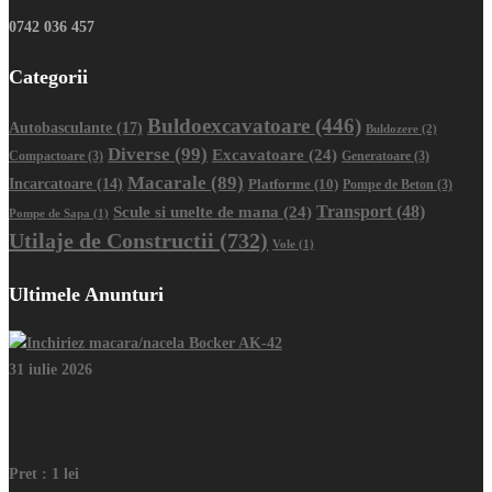
0742 036 457
Categorii
Buldoexcavatoare
(446)
Autobasculante
(17)
Buldozere
(2)
Diverse
(99)
Excavatoare
(24)
Compactoare
(3)
Generatoare
(3)
Macarale
(89)
Incarcatoare
(14)
Platforme
(10)
Pompe de Beton
(3)
Transport
(48)
Scule si unelte de mana
(24)
Pompe de Sapa
(1)
Utilaje de Constructii
(732)
Vole
(1)
Ultimele Anunturi
31 iulie 2026
Inchiriez macara/nacela Bocker AK-42
Pret :
1 lei