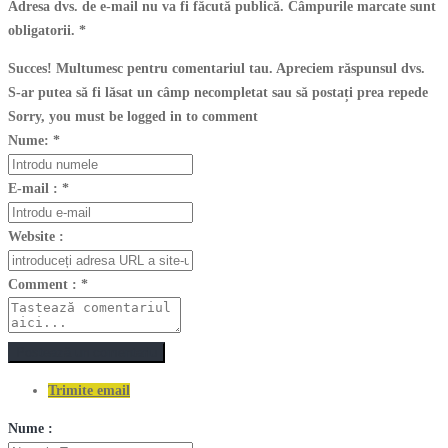
Adresa dvs. de e-mail nu va fi făcută publică. Câmpurile marcate sunt
obligatorii.
*
Succes! Multumesc pentru comentariul tau. Apreciem răspunsul dvs.
S-ar putea să fi lăsat un câmp necompletat sau să postați prea repede
Sorry, you must be logged in to comment
Nume:
*
E-mail :
*
Website :
Comment :
*
Postează un comentariu
Trimite email
Nume :