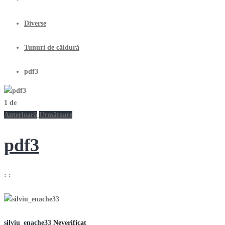
Diverse
Tunuri de căldură
pdf3
1
de
Anterioară
Următoare
pdf3
:
:
silviu_enache33
Neverificat