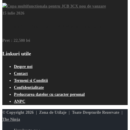
15 iulie 2026
Cupa multifunctionala pentru JCB 3CX nou de vanzare
Pret :
22,500 lei
Linkuri utile
Despre noi
Contact
Termeni si Conditii
Confidentialitate
Prelucrarea datelor cu caracter personal
ANPC
© Copyright 2026 | Zona de Utilaje | Toate Drepturile Rezervate |
The Ninja