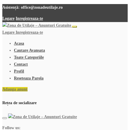
Asistență:
office@zonadeutilaje.ro
Logare
Inregistreaza-te
Logare
Inregistreaza-te
Acasa
Cautare Avansata
Toate Categoriile
Contact
Profil
Reseteaza Parola
Adauga anunt
Rețea de socializare
Follow us: