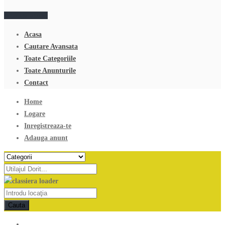
Adauga anunt
Acasa
Cautare Avansata
Toate Categoriile
Toate Anunturile
Contact
Home
Logare
Inregistreaza-te
Adauga anunt
Cauta