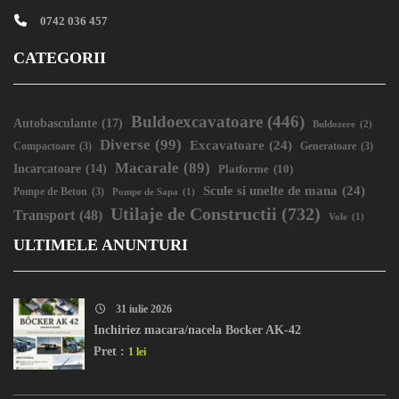
0742 036 457
CATEGORII
Buldoexcavatoare
(446)
Autobasculante
(17)
Buldozere
(2)
Diverse
(99)
Excavatoare
(24)
Compactoare
(3)
Generatoare
(3)
Macarale
(89)
Incarcatoare
(14)
Platforme
(10)
Scule si unelte de mana
(24)
Pompe de Beton
(3)
Pompe de Sapa
(1)
Utilaje de Constructii
(732)
Transport
(48)
Vole
(1)
ULTIMELE ANUNTURI
31 iulie 2026
Inchiriez macara/nacela Bocker AK-42
Pret :
1 lei