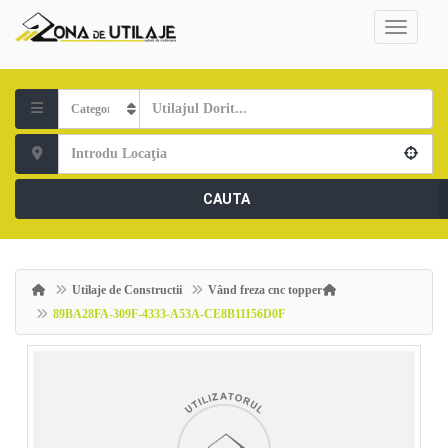
CAUTA
Utilaje de Constructii
Vând freza cnc topper
89BA28FA-309F-4333-A53A-CE8B11156D0F