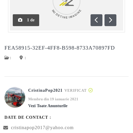
1
de
Anterioară
Următoar
FEA58915-32EF-4FF8-B598-8733A70897FD
:
:
CristinaPop2021
VERIFICAT
Membru din 19 ianuarie 2021
Vezi Toate Anunturile
DATE DE CONTACT :
cristinapop2017@yahoo.com