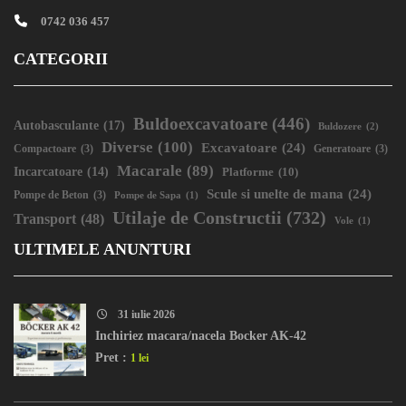
0742 036 457
CATEGORII
Buldoexcavatoare
(446)
Autobasculante
(17)
Buldozere
(2)
Diverse
(100)
Excavatoare
(24)
Compactoare
(3)
Generatoare
(3)
Macarale
(89)
Incarcatoare
(14)
Platforme
(10)
Scule si unelte de mana
(24)
Pompe de Beton
(3)
Pompe de Sapa
(1)
Utilaje de Constructii
(732)
Transport
(48)
Vole
(1)
ULTIMELE ANUNTURI
31 iulie 2026
Inchiriez macara/nacela Bocker AK-42
Pret :
1 lei