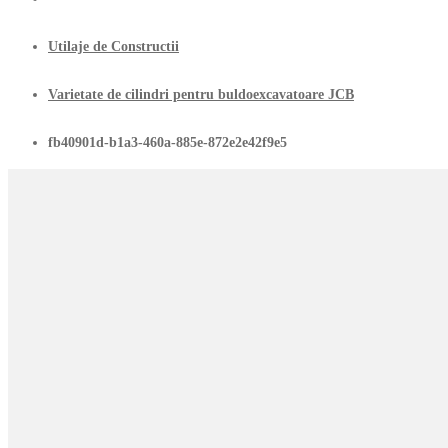
Utilaje de Constructii
Varietate de cilindri pentru buldoexcavatoare JCB
fb40901d-b1a3-460a-885e-872e2e42f9e5