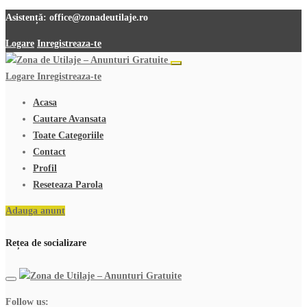
Asistență:
office@zonadeutilaje.ro
Logare
Inregistreaza-te
Logare
Inregistreaza-te
Acasa
Cautare Avansata
Toate Categoriile
Contact
Profil
Reseteaza Parola
Adauga anunt
Rețea de socializare
Follow us: