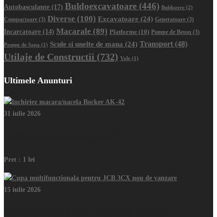
Buldoexcavatoare
(446)
Autobasculante
(17)
Buldozere
(2)
Diverse
(100)
Excavatoare
(24)
Compactoare
(3)
Generatoare
(3)
Macarale
(89)
Incarcatoare
(14)
Platforme
(10)
Pompe de Beton
(3)
Transport
(48)
Scule si unelte de mana
(24)
Pompe de Sapa
(1)
Utilaje de Constructii
(732)
Vole
(1)
Ultimele Anunturi
31 iulie 2026
Inchiriez macara/nacela Bocker AK-42
Pret :
1 lei
15 iulie 2026
Cupa multifunctionala pentru JCB 3CX nou de vanzare