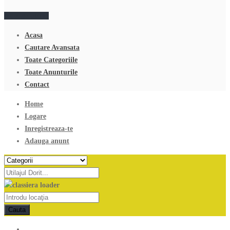
Adauga anunt
Acasa
Cautare Avansata
Toate Categoriile
Toate Anunturile
Contact
Home
Logare
Inregistreaza-te
Adauga anunt
Cauta