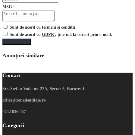
MSG :
Sunt de acord cu
termeni și condiții
Sunt de acord cu
GDPR
, ține-mă la curent prin e-mail.
Trimite mesaj
Anunțuri similare
Contact
Str. Stefan Voda nr. 27A, Sector 5, Bucuresti
office@zonadeutilaje.ro
0742 036 457
Categorii