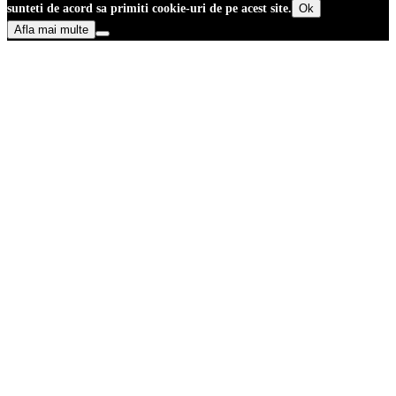
sunteti de acord sa primiti cookie-uri de pe acest site.
Ok
Afla mai multe