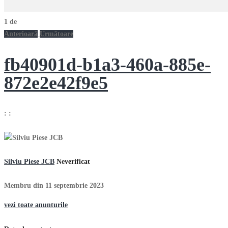
1
de
Anterioară
Următoare
fb40901d-b1a3-460a-885e-
872e2e42f9e5
:
:
Silviu Piese JCB
Neverificat
Membru din 11 septembrie 2023
vezi toate anunturile