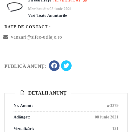
Sifeeutilaje
NEVERIFICAT
Membru din 08 iunie 2021
Vezi Toate Anunturile
DATE DE CONTACT :
vanzari@sifee-utilaje.ro
PUBLICĂ ANUNŢ:
DETALII ANUNŢ
Nr. Anunt:
3279
Adăugat:
08 iunie 2021
Vizualizări:
121