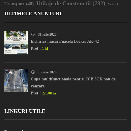
Utilaje de Constructii
(732)
Transport
(48)
Vole
(1)
ULTIMELE ANUNTURI
31 iulie 2026
Inchiriez macara/nacela Bocker AK-42
Pret :
1 lei
15 iulie 2026
Cupa multifunctionala pentru JCB 3CX nou de
vanzare
Pret :
22,500 lei
LINKURI UTILE