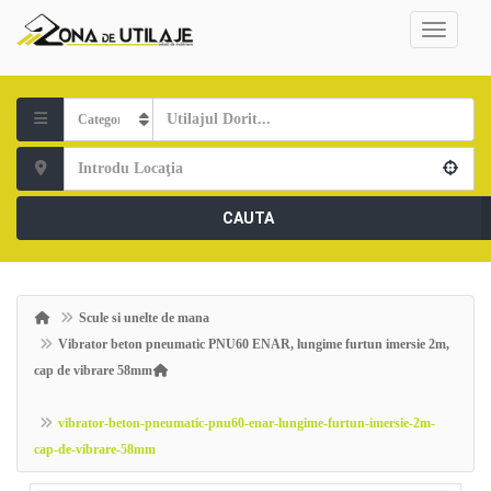
CAUTA
Scule si unelte de mana
Vibrator beton pneumatic PNU60 ENAR, lungime furtun imersie 2m,
cap de vibrare 58mm
vibrator-beton-pneumatic-pnu60-enar-lungime-furtun-imersie-2m-
cap-de-vibrare-58mm