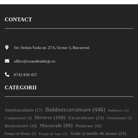
CONTACT
Str. Stefan Voda nr. 27A, Sector 5, Bucuresti
office@zonadeutilaje.ro
0742 036 457
CATEGORII
Buldoexcavatoare
(446)
Autobasculante
(17)
Buldozere
(2)
Diverse
(100)
Excavatoare
(24)
Compactoare
(3)
Generatoare
(3)
Macarale
(89)
Incarcatoare
(14)
Platforme
(10)
Scule si unelte de mana
(24)
Pompe de Beton
(3)
Pompe de Sapa
(1)