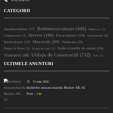
0742 036 457
CATEGORII
Buldoexcavatoare
(446)
Autobasculante
(17)
Buldozere
(2)
Diverse
(100)
Excavatoare
(24)
Compactoare
(3)
Generatoare
(3)
Macarale
(89)
Incarcatoare
(14)
Platforme
(10)
Scule si unelte de mana
(24)
Pompe de Beton
(3)
Pompe de Sapa
(1)
Utilaje de Constructii
(732)
Transport
(48)
Vole
(1)
ULTIMELE ANUNTURI
31 iulie 2026
Inchiriez macara/nacela Bocker AK-42
Pret :
1 lei