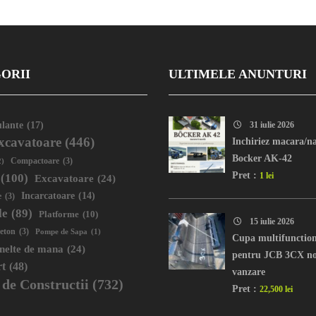
e functionare, consum,
strare/explicare
/defectiuni in timp real , etc .
ORII
ULTIMELE ANUNTURI
lante
(17)
31 iulie 2026
xcavatoare
(446)
Inchiriez macara/na
Bocker AK-42
2)
Compactoare
(3)
Pret :
1 lei
(100)
Excavatoare
(24)
Incarcatoare
(14)
e
(3)
le
(89)
Platforme
(10)
15 iulie 2026
eton
(3)
Pompe de Sapa
(1)
Cupa multifunctio
unelte de mana
(24)
pentru JCB 3CX no
rt
(48)
vanzare
 de Constructii
(732)
Pret :
22,500 lei