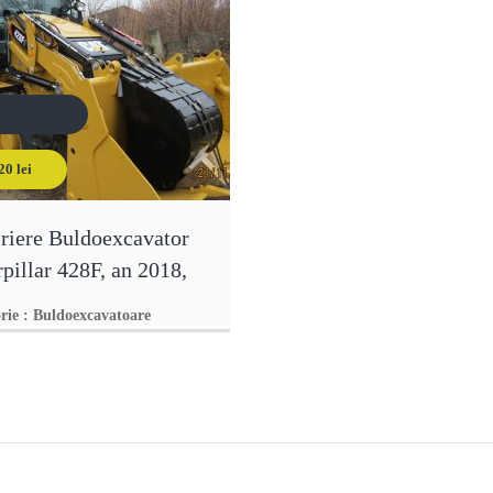
nchiriere
20 lei
120 lei
iriere Buldoexcavator
pillar 428F, an 2018,
orie
:
Buldoexcavatoare
excavator Caterpillar 428F,
8, inchiriere 120 lei + tva /
0 ore lucrate ; garantie
anunţ
re instalat product-link :
re locatie prin gps, mod si