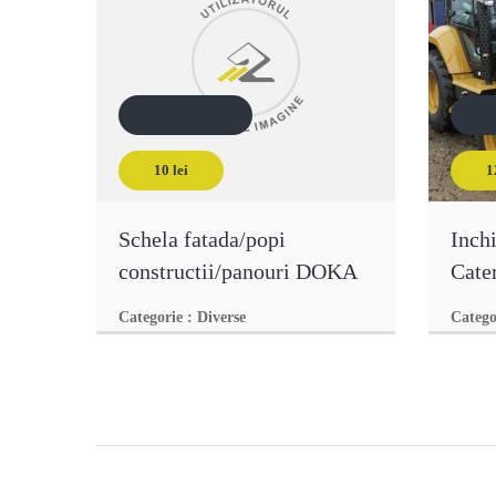
Închiriere
Î
10 lei
1
10 lei
Schela fatada/popi
Inch
constructii/panouri DOKA
Cater
Categorie
:
Diverse
Categ
Inchiriez schela metalica tip fatada
Buldo
minim 50mp si popi constructii.
an 201
Pret inchiriere schela metalica
ora 12
vezi anunţ
vezi 
10lei/mp/luna. Pret inchiriere popi:
2000 o
5 lei/buc/luna Inchiriem si panouri
urmari