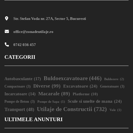
Str. Stefan Voda nr. 27A, Sector 5, Bucuresti
office@zonadeutilaje.ro
0742 036 457
CATEGORII
Buldoexcavatoare
(446)
Autobasculante
(17)
Buldozere
(2)
Diverse
(99)
Excavatoare
(24)
Compactoare
(3)
Generatoare
(3)
Macarale
(89)
Incarcatoare
(14)
Platforme
(10)
Scule si unelte de mana
(24)
Pompe de Beton
(3)
Pompe de Sapa
(1)
Utilaje de Constructii
(732)
Transport
(48)
Vole
(1)
ULTIMELE ANUNTURI