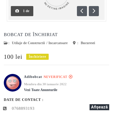
1
de
Anterioară
Următoar
BOBCAT DE ÎNCHIRIAT
:
Utilaje de Constructii
/
Incarcatoare
:
Bucuresti
100 lei
Închiriere
Adibobcat
NEVERIFICAT
Membru din 30 ianuarie 2022
Vezi Toate Anunturile
DATE DE CONTACT :
Afişează
0768893193