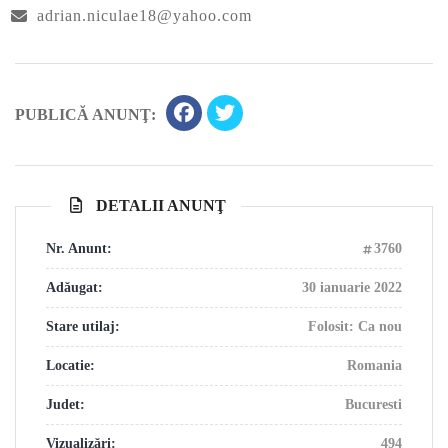
adrian.niculae18@yahoo.com
PUBLICĂ ANUNŢ:
DETALII ANUNŢ
Nr. Anunt:
3760
Adăugat:
30 ianuarie 2022
Stare utilaj:
Folosit: Ca nou
Locatie:
Romania
Judet:
Bucuresti
Vizualizări:
494