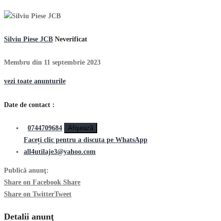
Silviu Piese JCB
Neverificat
Membru din 11 septembrie 2023
vezi toate anunturile
Date de contact :
0744709684
Afişează
Faceți clic pentru a discuta pe WhatsApp
all4utilaje3@yahoo.com
Publică anunţ:
Share on Facebook
Share
Share on Twitter
Tweet
Detalii anunţ