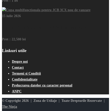
Pret :
1 lei
15 iulie 2026
Cupa multifunctionala pentru JCB 3CX nou de vanzare
Pret :
22,500 lei
Linkuri utile
Despre noi
Contact
Termeni si Conditii
Confidentialitate
Prelucrarea datelor cu caracter personal
ANPC
© Copyright 2026 | Zona de Utilaje | Toate Drepturile Rezervate |
The Ninja