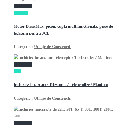
vezi anunţ
3,900 lei
Motor DieselMax, picon, cupla multifunctionala, piese de
legatura pentru JCB
Categorie :
Utilaje de Constructii
vezi anunţ
1 lei
Inchiriez Incarcator Telescopic / Telehendler / Manitou
Categorie :
Utilaje de Constructii
vezi anunţ