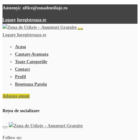
Asistență:
office@zonadeutilaje.ro
Logare
Inregistreaza-te
Logare
Inregistreaza-te
Acasa
Cautare Avansata
Toate Categoriile
Contact
Profil
Reseteaza Parola
Adauga anunt
Rețea de socializare
Follow us: