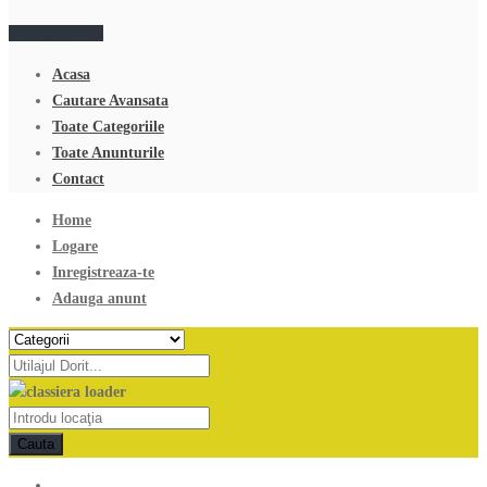
Adauga anunt
Acasa
Cautare Avansata
Toate Categoriile
Toate Anunturile
Contact
Home
Logare
Inregistreaza-te
Adauga anunt
Cauta