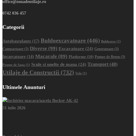
office@zonadeutilaje.ro
0742 036 457
Categorii
Buldoexcavatoare
(446)
Autobasculante
(17)
Buldozere
(2)
Diverse
(99)
Excavatoare
(24)
Compactoare
(3)
Generatoare
(3)
Macarale
(89)
Incarcatoare
(14)
Platforme
(10)
Pompe de Beton
(3)
Transport
(48)
Scule si unelte de mana
(24)
Pompe de Sapa
(1)
Utilaje de Constructii
(732)
Vole
(1)
Ultimele Anunturi
31 iulie 2026
Inchiriez macara/nacela Bocker AK-42