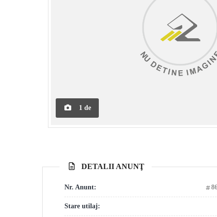
1
de
DETALII ANUNŢ
Nr. Anunt:
8
Stare utilaj: