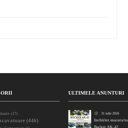
ORII
ULTIMELE ANUNTURI
lante
(17)
31 iulie 2026
xcavatoare
(446)
Inchiriez macara/na
Bocker AK-42
2)