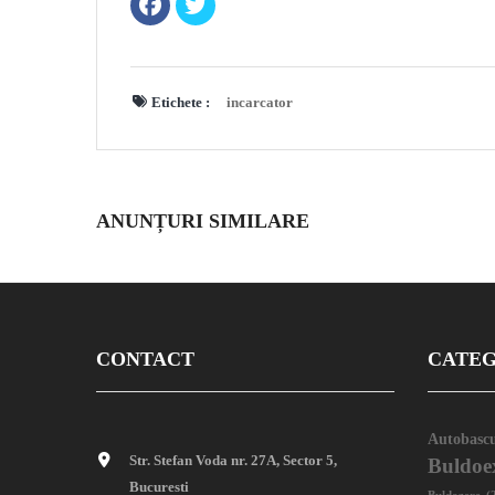
Etichete :
incarcator
ANUNȚURI SIMILARE
CONTACT
CATEG
Autobascu
Str. Stefan Voda nr. 27A, Sector 5,
Buldoe
Bucuresti
Buldozere
(