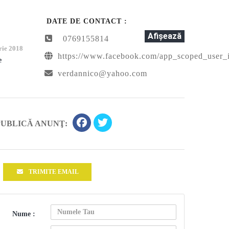
u
DATE DE CONTACT :
Afişează
0769155814
rie 2018
https://www.facebook.com/app_scoped_user
e
verdannico@yahoo.com
PUBLICĂ ANUNŢ:
TRIMITE EMAIL
Nume :