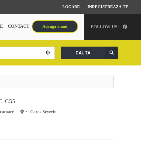
LOGARE
INREGISTREAZA-TE
E
CONTACT
Adauga anunt
FOLLOW US:
CAUTA
G C55
catoare
:
Caras Severin