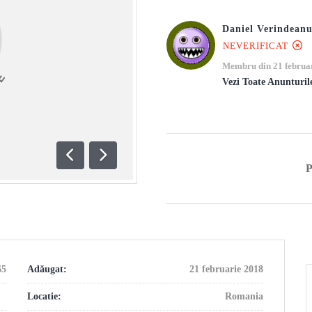
Daniel Verindean
NEVERIFICAT
Membru din 21 februa
Vezi Toate Anunturil
Anterioară
Următoare
65
Adăugat:
21 februarie 2018
Locatie:
Romania