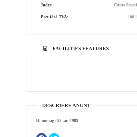
Judet:
Caras Sever
Preț fără TVA:
100 l
FACILITIES FEATURES
DESCRIERE ANUNŢ
Hanomag c55 ,an 1989