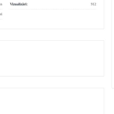
in
Vizualizări:
912
ei