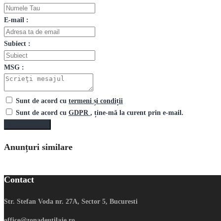
E-mail :
Subiect :
MSG :
Sunt de acord cu
termeni și condiții
Sunt de acord cu
GDPR
, ține-mă la curent prin e-mail.
Trimite mesaj
Anunțuri similare
Contact
Str. Stefan Voda nr. 27A, Sector 5, Bucuresti
office@zonadeutilaje.ro