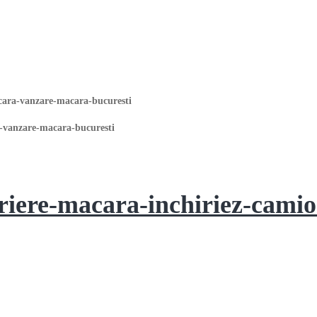
cara-vanzare-macara-bucuresti
iere-macara-inchiriez-cami