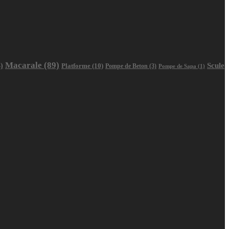
Macarale
(89)
Scule
)
Platforme
(10)
Pompe de Beton
(3)
Pompe de Sapa
(1)