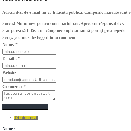
Adresa dvs. de e-mail nu va fi făcută publică. Câmpurile marcate sunt o
Succes! Multumesc pentru comentariul tau. Apreciem răspunsul dvs.
S-ar putea să fi lăsat un câmp necompletat sau să postați prea repede
Sorry, you must be logged in to comment
Nume:
*
E-mail :
*
Website :
Comment :
*
Postează un comentariu
Trimite email
Nume :