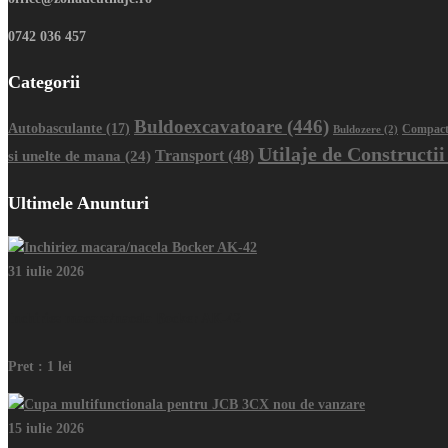
0742 036 457
Categorii
Buldoexcavatoare
(446)
Autobasculante
(17)
Buldozere
(2)
Compact
Utilaje de Constructii
Transport
(48)
si unelte de mana
(24)
Ultimele Anunturi
31 iulie 2026
Inchiriez macara/nacela Bocker AK-42
Pret :
1 lei
15 iulie 2026