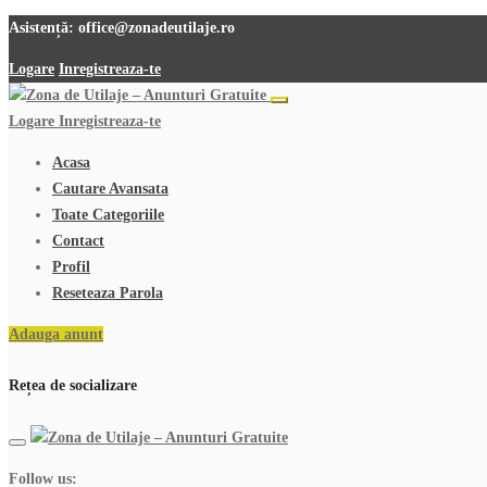
Asistență:
office@zonadeutilaje.ro
Logare
Inregistreaza-te
Logare
Inregistreaza-te
Acasa
Cautare Avansata
Toate Categoriile
Contact
Profil
Reseteaza Parola
Adauga anunt
Rețea de socializare
Follow us: