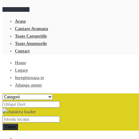
Adauga anunt
Acasa
Cautare Avansata
Toate Categoriile
Toate Anunturile
Contact
Home
Logare
Inregistreaza-te
Adauga anunt
Cauta