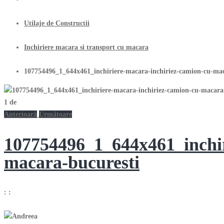
Utilaje de Constructii
Inchiriere macara si transport cu macara
107754496_1_644x461_inchiriere-macara-inchiriez-camion-cu-ma
1
de
Anterioară
Următoare
107754496_1_644x461_inchir
macara-bucuresti
:
: