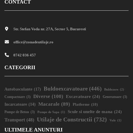
CONTACT
Str. Stefan Voda nr. 27A, Sector 5, Bucuresti
office@zonadeutilaje.ro
0742 036 457
CATEGORII
Buldoexcavatoare
(446)
Autobasculante
(17)
Buldozere
(2)
Diverse
(100)
Excavatoare
(24)
Compactoare
(3)
Generatoare
(3)
Macarale
(89)
Incarcatoare
(14)
Platforme
(10)
Scule si unelte de mana
(24)
Pompe de Beton
(3)
Pompe de Sapa
(1)
Utilaje de Constructii
(732)
Transport
(48)
Vole
(1)
ULTIMELE ANUNTURI