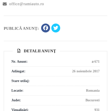
office@ramiauto.ro
PUBLICĂ ANUNŢ:
DETALII ANUNŢ
Nr. Anunt:
671
Adăugat:
26 noiembrie 2017
Stare utilaj:
Locatie:
Romania
Judet:
Bucuresti
Vizualizări:
931