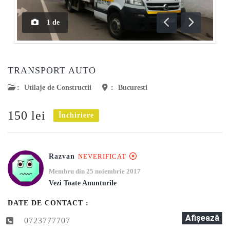
1
de
Anterioară
Următoar
TRANSPORT AUTO
:
Utilaje de Constructii
:
Bucuresti
150 lei
Închiriere
Razvan
NEVERIFICAT
Membru din 25 noiembrie 2017
Vezi Toate Anunturile
DATE DE CONTACT :
Afişează
0723777707