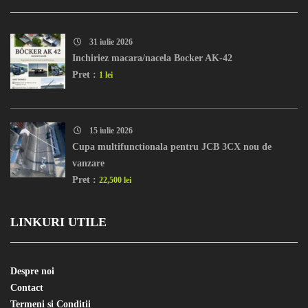
31 iulie 2026
Inchiriez macara/nacela Bocker AK-42
Pret :
1 lei
15 iulie 2026
Cupa multifunctionala pentru JCB 3CX nou de
vanzare
Pret :
22,500 lei
LINKURI UTILE
Despre noi
Contact
Termeni si Conditii