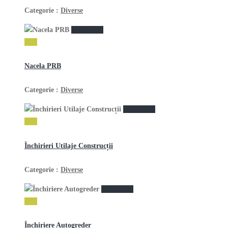
Categorie :
Diverse
vezi anunţ
1 lei
Nacela PRB
Categorie :
Diverse
vezi anunţ
1 lei
Închirieri Utilaje Construcții
Categorie :
Diverse
vezi anunţ
1 lei
Închiriere Autogreder