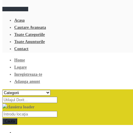
Adauga anunt
Acasa
Cautare Avansata
Toate Categoriile
Toate Anunturile
Contact
Home
Logare
Inregistreaza-te
Adauga anunt
Cauta