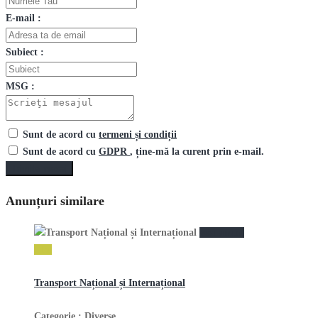
E-mail :
Subiect :
MSG :
Sunt de acord cu
termeni și condiții
Sunt de acord cu
GDPR
, ține-mă la curent prin e-mail.
Trimite mesaj
Anunțuri similare
vezi anunţ
1 lei
Transport Național și Internațional
Categorie :
Diverse