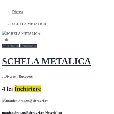
Diverse
SCHELA METALICA
1
de
Anterioară
Următoare
SCHELA METALICA
:
Diverse
:
Bucuresti
4 lei
Închiriere
monica.dragan@sftravel.ro
Neverificat