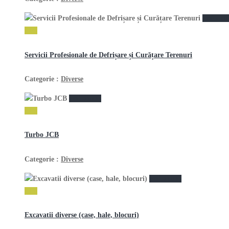
vezi anu
1 lei
Servicii Profesionale de Defrișare și Curățare Terenuri
Categorie :
Diverse
vezi anunţ
1 lei
Turbo JCB
Categorie :
Diverse
vezi anunţ
1 lei
Excavatii diverse (case, hale, blocuri)