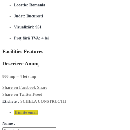
Locatie:
Romania
Judet:
Bucuresti
Vizualizări:
951
Preț fără TVA:
4 lei
Facilities Features
Descriere Anunţ
800 mp – 4 lei / mp
Share on Facebook
Share
Share on Twitter
Tweet
Etichete :
SCHELA CONSTRUCTII
Trimite email
Nume :