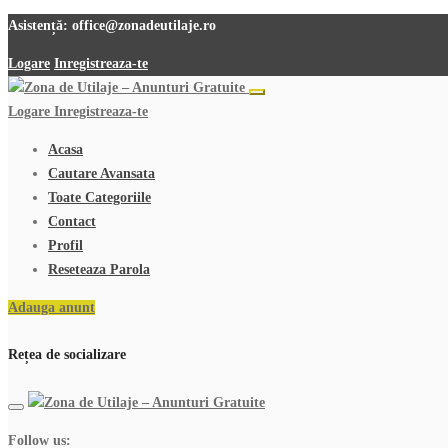
Asistență:
office@zonadeutilaje.ro
Logare
Inregistreaza-te
Logare
Inregistreaza-te
Acasa
Cautare Avansata
Toate Categoriile
Contact
Profil
Reseteaza Parola
Adauga anunt
Rețea de socializare
Follow us: