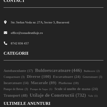
CONTACT
Str. Stefan Voda nr. 27A, Sector 5, Bucuresti
office@zonadeutilaje.ro
0742 036 457
CATEGORII
Buldoexcavatoare
(446)
Autobasculante
(17)
Buldozere
(2)
Diverse
(100)
Excavatoare
(24)
Compactoare
(3)
Generatoare
(3)
Macarale
(89)
Incarcatoare
(14)
Platforme
(10)
Scule si unelte de mana
(24)
Pompe de Beton
(3)
Pompe de Sapa
(1)
Utilaje de Constructii
(732)
Transport
(48)
Vole
(1)
ULTIMELE ANUNTURI