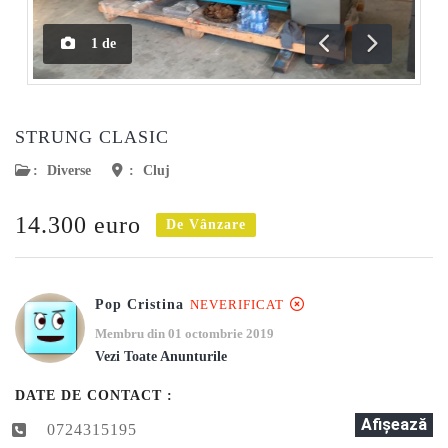
1
de
Anterioară
Următoar
STRUNG CLASIC
:
Diverse
:
Cluj
14.300 euro
De Vânzare
Pop Cristina
NEVERIFICAT
Membru din 01 octombrie 2019
Vezi Toate Anunturile
DATE DE CONTACT :
Afişează
0724315195