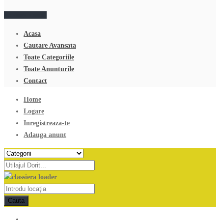
Adauga anunt
Acasa
Cautare Avansata
Toate Categoriile
Toate Anunturile
Contact
Home
Logare
Inregistreaza-te
Adauga anunt
Cauta