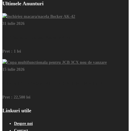
Ultimele Anunturi
31 iulie 2026
Inchiriez macara/nacela Bocker AK-42
Pret :
1 lei
15 iulie 2026
Cupa multifunctionala pentru JCB 3CX nou de vanzare
Pret :
22,500 lei
Linkuri utile
Despre noi
Contact