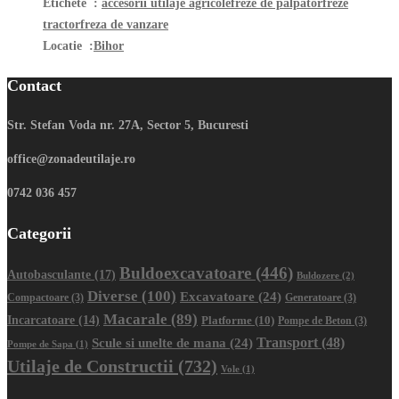
Etichete :
accesorii utilaje agricole
freze de palpator
freze
tractor
freza de vanzare
Locatie :
Bihor
Contact
Str. Stefan Voda nr. 27A, Sector 5, Bucuresti
office@zonadeutilaje.ro
0742 036 457
Categorii
Buldoexcavatoare
(446)
Autobasculante
(17)
Buldozere
(2)
Diverse
(100)
Excavatoare
(24)
Compactoare
(3)
Generatoare
(3)
Macarale
(89)
Incarcatoare
(14)
Platforme
(10)
Pompe de Beton
(3)
Transport
(48)
Scule si unelte de mana
(24)
Pompe de Sapa
(1)
Utilaje de Constructii
(732)
Vole
(1)