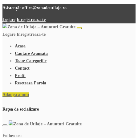
Asistență:
office@zonadeutilaje.ro
Logare
Inregistreaza-te
Logare
Inregistreaza-te
Acasa
Cautare Avansata
Toate Categoriile
Contact
Profil
Reseteaza Parola
Adauga anunt
Rețea de socializare
Follow us: