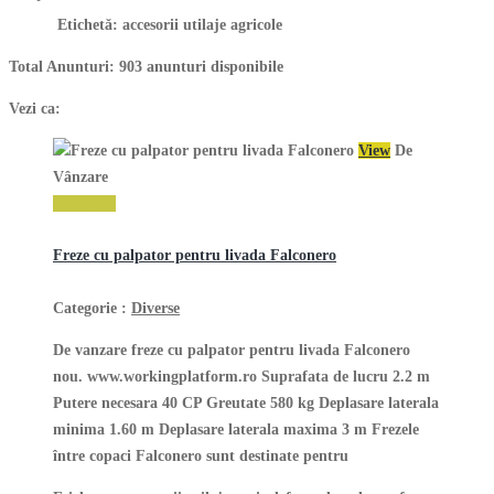
Etichetă:
accesorii utilaje agricole
Total Anunturi:
903 anunturi disponibile
Vezi ca:
View
De
Vânzare
Cere pret
Freze cu palpator pentru livada Falconero
Categorie
:
Diverse
De vanzare freze cu palpator pentru livada Falconero
nou. www.workingplatform.ro Suprafata de lucru 2.2 m
Putere necesara 40 CP Greutate 580 kg Deplasare laterala
minima 1.60 m Deplasare laterala maxima 3 m Frezele
între copaci Falconero sunt destinate pentru