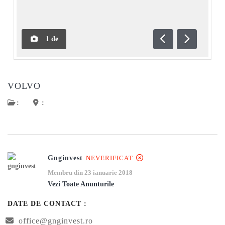
1
de
Anterioară
Următoar
VOLVO
:
:
Gnginvest
NEVERIFICAT
Membru din 23 ianuarie 2018
Vezi Toate Anunturile
DATE DE CONTACT :
office@gnginvest.ro