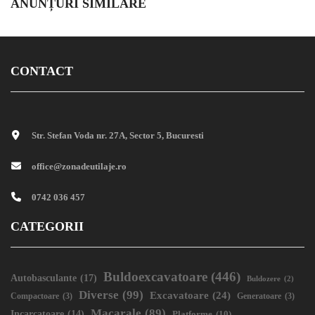
ANUNȚURI SIMILARE
CONTACT
Str. Stefan Voda nr. 27A, Sector 5, Bucuresti
office@zonadeutilaje.ro
0742 036 457
CATEGORII
Buldoexcavatoare
(446)
Autobasculante
(17)
Buldozere
(2)
Diverse
(99)
Excavatoare
(24)
Compactoare
(3)
Generatoare
(3)
Macarale
(89)
Incarcatoare
(14)
Platforme
(10)