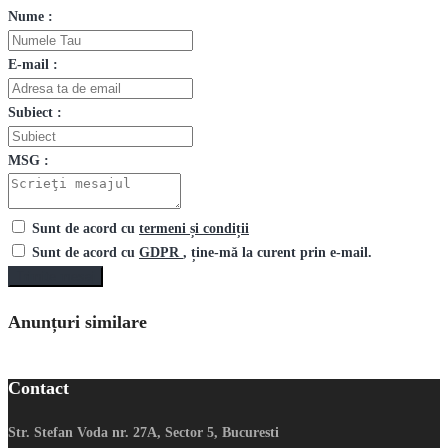
Nume :
E-mail :
Subiect :
MSG :
Sunt de acord cu
termeni și condiții
Sunt de acord cu
GDPR
, ține-mă la curent prin e-mail.
Trimite mesaj
Anunțuri similare
Contact
Str. Stefan Voda nr. 27A, Sector 5, Bucuresti