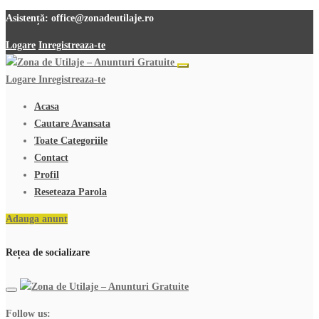
Asistență:
office@zonadeutilaje.ro
Logare
Inregistreaza-te
Logare
Inregistreaza-te
Acasa
Cautare Avansata
Toate Categoriile
Contact
Profil
Reseteaza Parola
Adauga anunt
Rețea de socializare
Follow us: