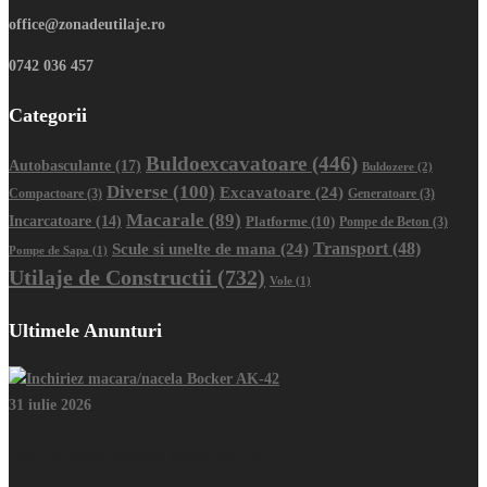
office@zonadeutilaje.ro
0742 036 457
Categorii
Buldoexcavatoare
(446)
Autobasculante
(17)
Buldozere
(2)
Diverse
(100)
Excavatoare
(24)
Compactoare
(3)
Generatoare
(3)
Macarale
(89)
Incarcatoare
(14)
Platforme
(10)
Pompe de Beton
(3)
Transport
(48)
Scule si unelte de mana
(24)
Pompe de Sapa
(1)
Utilaje de Constructii
(732)
Vole
(1)
Ultimele Anunturi
31 iulie 2026
Inchiriez macara/nacela Bocker AK-42