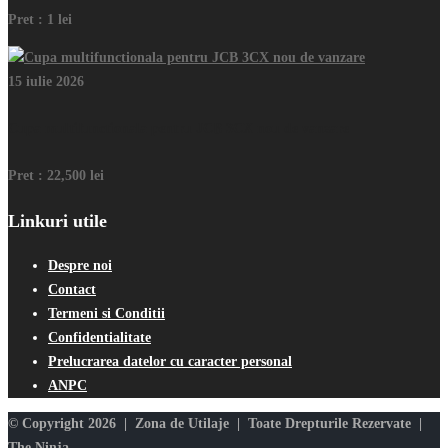
Pret :
1 lei
15 iulie 2026
Cupa multifunctionala pentru JCB 3CX nou de vanzare
Pret :
22,500 lei
Linkuri utile
Despre noi
Contact
Termeni si Conditii
Confidentialitate
Prelucrarea datelor cu caracter personal
ANPC
© Copyright 2026 | Zona de Utilaje | Toate Drepturile Rezervate |
The Ninja