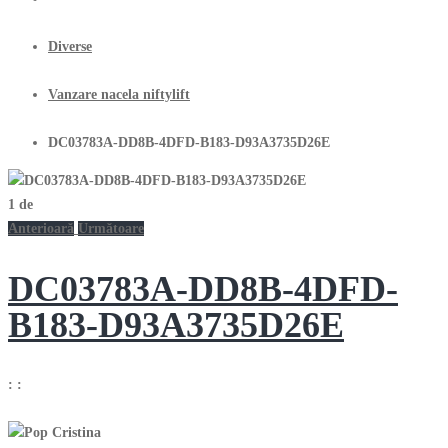
Diverse
Vanzare nacela niftylift
DC03783A-DD8B-4DFD-B183-D93A3735D26E
1
de
Anterioară
Următoare
DC03783A-DD8B-4DFD-
B183-D93A3735D26E
:
: