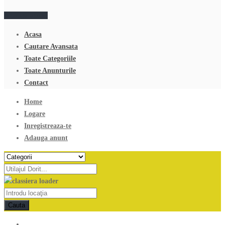
Adauga anunt
Acasa
Cautare Avansata
Toate Categoriile
Toate Anunturile
Contact
Home
Logare
Inregistreaza-te
Adauga anunt
Cauta