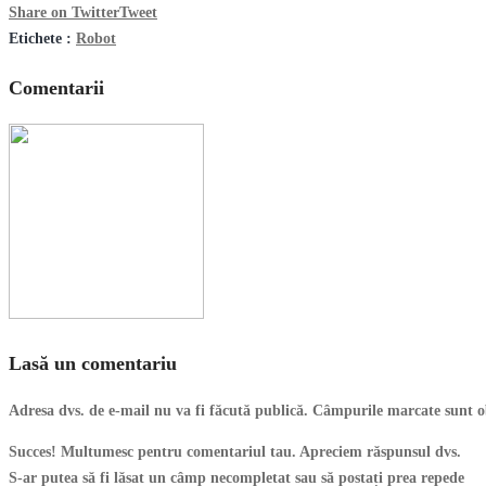
Share on Twitter
Tweet
Etichete :
Robot
Comentarii
Lasă un comentariu
Adresa dvs. de e-mail nu va fi făcută publică. Câmpurile marcate sunt o
Succes! Multumesc pentru comentariul tau. Apreciem răspunsul dvs.
S-ar putea să fi lăsat un câmp necompletat sau să postați prea repede