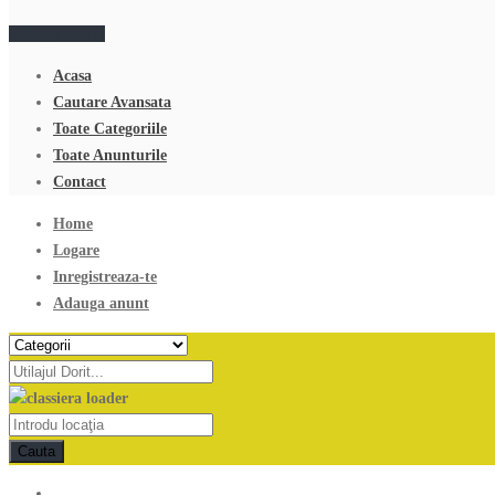
Adauga anunt
Acasa
Cautare Avansata
Toate Categoriile
Toate Anunturile
Contact
Home
Logare
Inregistreaza-te
Adauga anunt
Cauta