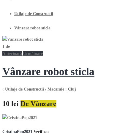
Utilaje de Constructii
Vânzare robot sticla
1
de
Anterioară
Următoare
Vânzare robot sticla
:
Utilaje de Constructii
/
Macarale
:
Cluj
10 lei
De Vânzare
CristinaPop2021
Verificat