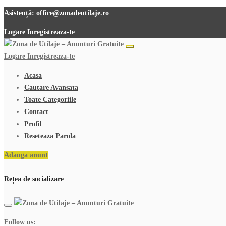
Asistență:
office@zonadeutilaje.ro
Logare
Inregistreaza-te
Logare
Inregistreaza-te
Acasa
Cautare Avansata
Toate Categoriile
Contact
Profil
Reseteaza Parola
Adauga anunt
Rețea de socializare
Follow us: