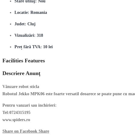
Stare utilaj:
Nou
Locatie:
Romania
Judet:
Cluj
Vizualizări:
318
Preț fără TVA:
10 lei
Facilities Features
Descriere Anunţ
Vânzare robot sticla
Robotul Jekko MPK06 este foarte versatil deoarece se poate pune cu maca
Pentru vanzari sau inchirieri:
Tel:0724315195
www.spiders.ro
Share on Facebook
Share