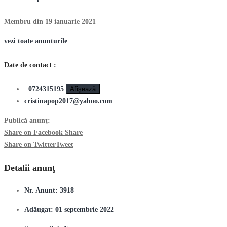
Membru din 19 ianuarie 2021
vezi toate anunturile
Date de contact :
0724315195
Afişează
cristinapop2017@yahoo.com
Publică anunţ:
Share on Facebook
Share
Share on Twitter
Tweet
Detalii anunţ
Nr. Anunt:
3918
Adăugat:
01 septembrie 2022