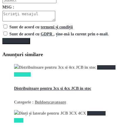
MSG :
Sunt de acord cu
termeni și condiții
Sunt de acord cu
GDPR
, ține-mă la curent prin e-mail.
Trimite mesaj
Anunțuri similare
vezi anunţ
10,000 lei
Distribuitoare pentru 3cx si 4cx JCB in stoc
Categorie :
Buldoexcavatoare
vezi anunţ
19 lei