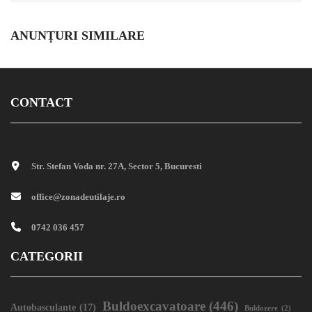
ANUNȚURI SIMILARE
CONTACT
Str. Stefan Voda nr. 27A, Sector 5, Bucuresti
office@zonadeutilaje.ro
0742 036 457
CATEGORII
Buldoexcavatoare
(446)
Autobasculante
(17)
Buldozere
(2)