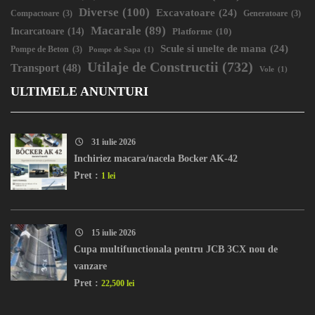
Diverse
(100)
Excavatoare
(24)
Compactoare
(3)
Generatoare
(3)
Macarale
(89)
Incarcatoare
(14)
Platforme
(10)
Scule si unelte de mana
(24)
Pompe de Beton
(3)
Pompe de Sapa
(1)
Utilaje de Constructii
(732)
Transport
(48)
Vole
(1)
ULTIMELE ANUNTURI
31 iulie 2026
Inchiriez macara/nacela Bocker AK-42
Pret :
1 lei
15 iulie 2026
Cupa multifunctionala pentru JCB 3CX nou de
vanzare
Pret :
22,500 lei