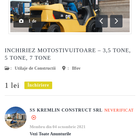
1
de
Anterioară
Următoar
INCHIRIEZ MOTOSTIVUITOARE – 3,5 TONE,
5 TONE, 7 TONE
:
Utilaje de Constructii
:
Ilfov
1 lei
Închiriere
SS KREMLIN CONSTRUCT SRL
NEVERIFICAT
Membru din 04 octombrie 2021
Vezi Toate Anunturile